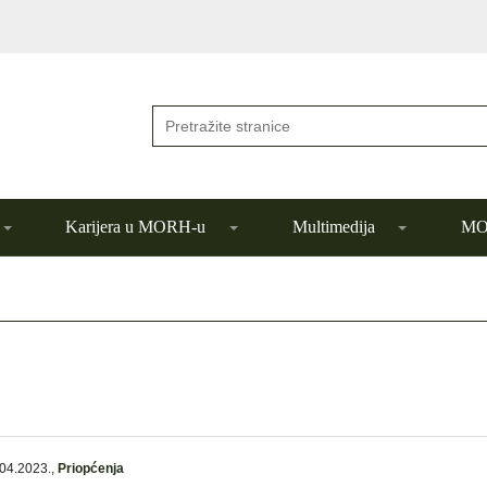
Karijera u MORH-u
Multimedija
MOR
04.2023.
,
Priopćenja