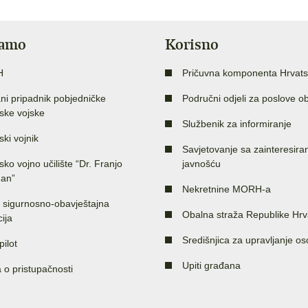
jamo
Korisno
H
Pričuvna komponenta Hrvats
ni pripadnik pobjedničke
Područni odjeli za poslove o
ske vojske
Službenik za informiranje
ski vojnik
Savjetovanje sa zainteresir
sko vojno učilište “Dr. Franjo
javnošću
an”
Nekretnine MORH-a
 sigurnosno-obavještajna
Obalna straža Republike Hrv
ija
Središnjica za upravljanje o
pilot
Upiti građana
a o pristupačnosti