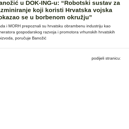
anožić u DOK-ING-u: “Robotski sustav za
azminiranje koji koristi Hrvatska vojska
okazao se u borbenom okružju”
ada i MORH prepoznali su hrvatsku obrambenu industriju kao
neratora gospodarskog razvoja i promotora vrhunskih hrvatskih
oizvoda, poručuje Banožić
podijeli stranicu: