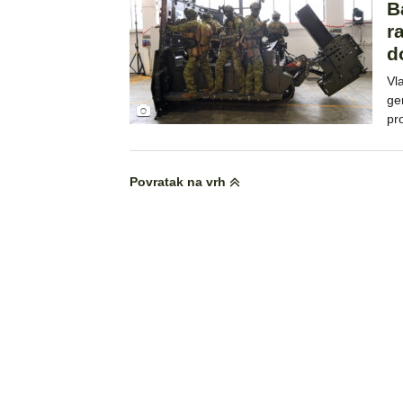
B
r
d
Vl
ge
pr
Povratak na vrh