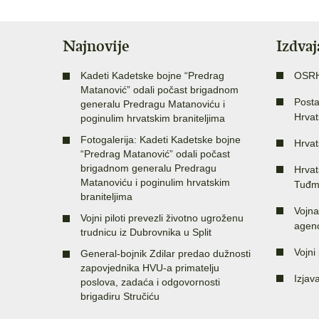
Najnovije
Izdva
Kadeti Kadetske bojne “Predrag
OSR
Matanović” odali počast brigadnom
Posta
generalu Predragu Matanoviću i
Hrvat
poginulim hrvatskim braniteljima
Fotogalerija: Kadeti Kadetske bojne
Hrvat
“Predrag Matanović” odali počast
brigadnom generalu Predragu
Hrvat
Matanoviću i poginulim hrvatskim
Tuđm
braniteljima
Vojna
Vojni piloti prevezli životno ugroženu
agenc
trudnicu iz Dubrovnika u Split
Vojni 
General-bojnik Zdilar predao dužnosti
zapovjednika HVU-a primatelju
Izjav
poslova, zadaća i odgovornosti
brigadiru Stručiću