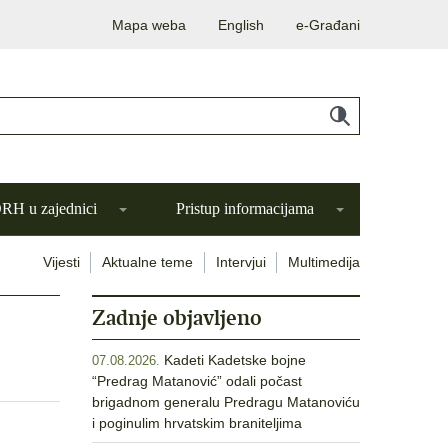
Mapa weba
English
e-Građani
H u zajednici
Pristup informacijama
Vijesti
Aktualne teme
Intervjui
Multimedija
Zadnje objavljeno
Kadeti Kadetske bojne
07.08.2026.
“Predrag Matanović” odali počast
brigadnom generalu Predragu Matanoviću
i poginulim hrvatskim braniteljima