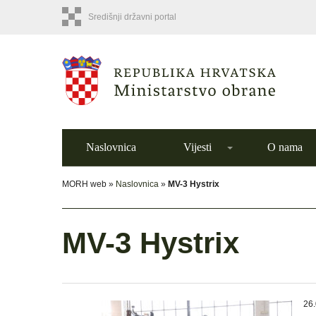
Središnji državni portal
Naslovnica
Vijesti
O nama
MORH web »
Naslovnica
»
MV-3 Hystrix
MV-3 Hystrix
26.