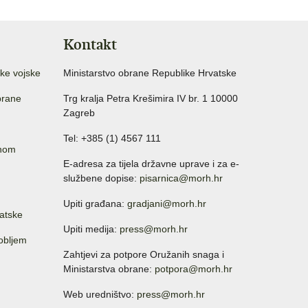
Kontakt
ke vojske
Ministarstvo obrane Republike Hrvatske
brane
Trg kralja Petra Krešimira IV br. 1 10000
Zagreb
Tel: +385 (1) 4567 111
anom
E-adresa za tijela državne uprave i za e-
službene dopise:
pisarnica@morh.hr
Upiti građana:
gradjani@morh.hr
atske
Upiti medija:
press@morh.hr
sobljem
Zahtjevi za potpore Oružanih snaga i
Ministarstva obrane:
potpora@morh.hr
Web uredništvo:
press@morh.hr