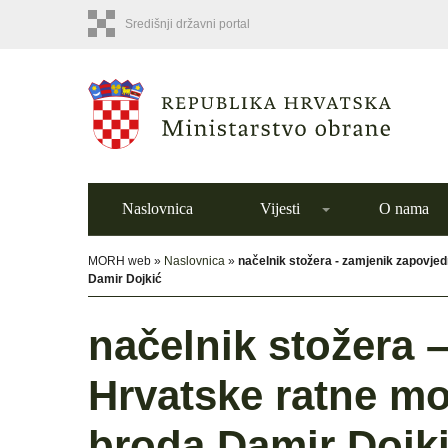
Središnji državni portal
Naslovnica
Vijesti
O nama
MORH web »
Naslovnica
»
načelnik stožera - zamjenik zapovje
Damir Dojkić
načelnik stožera 
Hrvatske ratne m
broda Damir Dojk