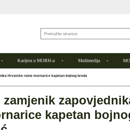
Karijera u MORH-u
Multimedija
MOR
dnika Hrvatske ratne mornarice kapetan bojnog broda
– zamjenik zapovjednik
ornarice kapetan bojno
ić