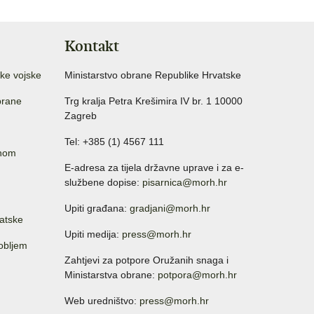
Kontakt
ke vojske
Ministarstvo obrane Republike Hrvatske
brane
Trg kralja Petra Krešimira IV br. 1 10000
Zagreb
Tel: +385 (1) 4567 111
anom
E-adresa za tijela državne uprave i za e-
službene dopise:
pisarnica@morh.hr
Upiti građana:
gradjani@morh.hr
atske
Upiti medija:
press@morh.hr
sobljem
Zahtjevi za potpore Oružanih snaga i
Ministarstva obrane:
potpora@morh.hr
Web uredništvo:
press@morh.hr