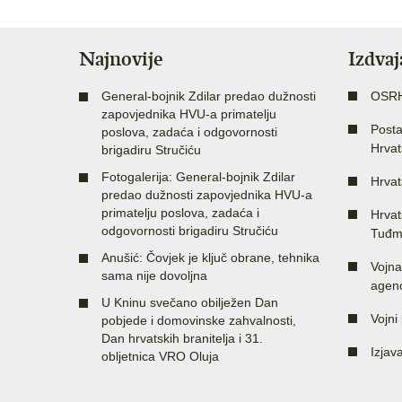
Najnovije
Izdva
General-bojnik Zdilar predao dužnosti
OSR
zapovjednika HVU-a primatelju
Posta
poslova, zadaća i odgovornosti
Hrvat
brigadiru Stručiću
Fotogalerija: General-bojnik Zdilar
Hrvat
predao dužnosti zapovjednika HVU-a
primatelju poslova, zadaća i
Hrvat
odgovornosti brigadiru Stručiću
Tuđm
Anušić: Čovjek je ključ obrane, tehnika
Vojna
sama nije dovoljna
agenc
U Kninu svečano obilježen Dan
Vojni 
pobjede i domovinske zahvalnosti,
Dan hrvatskih branitelja i 31.
Izjav
obljetnica VRO Oluja