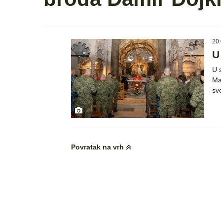
20.
U
U 
Ma
sv
Povratak na vrh