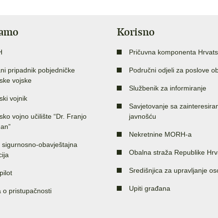
jamo
Korisno
H
Pričuvna komponenta Hrvats
ni pripadnik pobjedničke
Područni odjeli za poslove o
ske vojske
Službenik za informiranje
ski vojnik
Savjetovanje sa zainteresir
sko vojno učilište “Dr. Franjo
javnošću
an”
Nekretnine MORH-a
 sigurnosno-obavještajna
Obalna straža Republike Hrv
ija
Središnjica za upravljanje o
pilot
Upiti građana
a o pristupačnosti