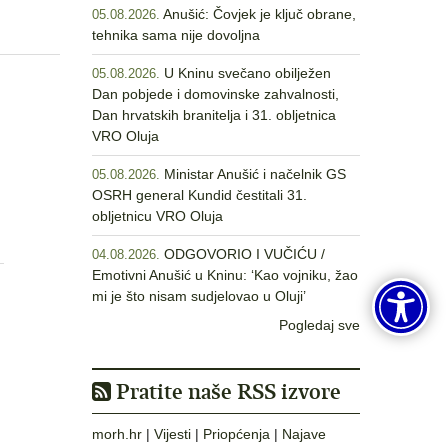
Anušić: Čovjek je ključ obrane,
05.08.2026.
tehnika sama nije dovoljna
U Kninu svečano obilježen
05.08.2026.
Dan pobjede i domovinske zahvalnosti,
Dan hrvatskih branitelja i 31. obljetnica
VRO Oluja
Ministar Anušić i načelnik GS
05.08.2026.
OSRH general Kundid čestitali 31.
obljetnicu VRO Oluja
ODGOVORIO I VUČIĆU /
04.08.2026.
Emotivni Anušić u Kninu: ‘Kao vojniku, žao
mi je što nisam sudjelovao u Oluji’
Pogledaj sve
Pratite naše RSS izvore
morh.hr
|
Vijesti
|
Priopćenja
|
Najave