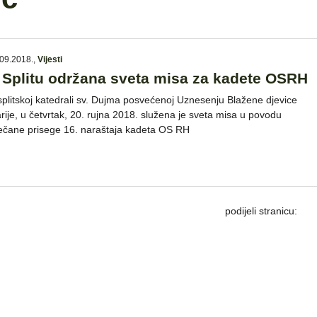
09.2018.
,
Vijesti
 Splitu održana sveta misa za kadete OSRH
splitskoj katedrali sv. Dujma posvećenoj Uznesenju Blažene djevice
rije, u četvrtak, 20. rujna 2018. služena je sveta misa u povodu
ečane prisege 16. naraštaja kadeta OS RH
podijeli stranicu: