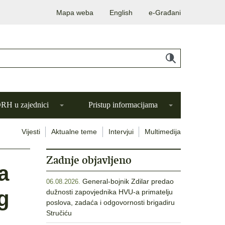
Mapa weba
English
e-Građani
H u zajednici
Pristup informacijama
Vijesti
Aktualne teme
Intervjui
Multimedija
Zadnje objavljeno
a
General-bojnik Zdilar predao
06.08.2026.
g
dužnosti zapovjednika HVU-a primatelju
poslova, zadaća i odgovornosti brigadiru
Stručiću