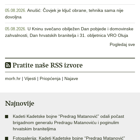
Anušić: Čovjek je ključ obrane, tehnika sama nije
05.08.2026.
dovoljna
U Kninu svečano obilježen Dan pobjede i domovinske
05.08.2026.
zahvalnosti, Dan hrvatskih branitelja i 31. obljetnica VRO Oluja
Pogledaj sve
Pratite naše RSS izvore
morh.hr
|
Vijesti
|
Priopćenja
|
Najave
Najnovije
Kadeti Kadetske bojne “Predrag Matanović” odali počast
brigadnom generalu Predragu Matanoviću i poginulim
hrvatskim braniteljima
Fotogalerija: Kadeti Kadetske bojne “Predrag Matanović”