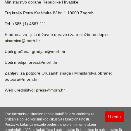
Ministarstvo obrane Republike Hrvatske
Trg kralja Petra Krešimira IV br. 1 10000 Zagreb
Tel: +385 (1) 4567 111
E-adresa za tijela državne uprave i za e-službene dopise:
pisarnica@morh.hr
Upiti građana:
gradjani@morh.hr
Upiti medija:
press@morh.hr
Zahtjevi za potpore Oružanih snaga i Ministarstva obrane:
potpora@morh.hr
Web uredništvo:
press@morh.hr
Ove internetske stranice koriste kolačiće (tzv. cookies) za
U redu
pružanje boljeg korisničkog iskustva i funkcionalnosti.
Postavke kolačića možete podesiti u svojem internetskom
pregledniku. Više o kolačićima i načinu kako ih koristimo te načinu kako ih