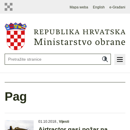
Mapa weba
English
e-Građani
Pag
01.10.2018.
,
Vijesti
Airtractor gasi požar na