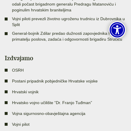
odali počast brigadnom generalu Predragu Matanoviću i
poginulim hrvatskim braniteljima
Vojni piloti prevezli životno ugroženu trudnicu iz Dubrovnika u
Split
General-bojnik Zdilar predao dužnosti zapovjednika HVU-a
primatelju poslova, zadaća i odgovornosti brigadiru Stručiću
Izdvajamo
OSRH
Postani pripadnik pobjedničke Hrvatske vojske
Hrvatski vojnik
Hrvatsko vojno učilište “Dr. Franjo Tuđman”
Vojna sigurnosno-obavještajna agencija
Vojni pilot