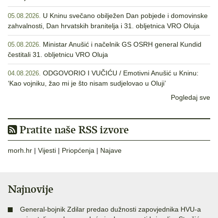
U Kninu svečano obilježen Dan pobjede i domovinske
05.08.2026.
zahvalnosti, Dan hrvatskih branitelja i 31. obljetnica VRO Oluja
Ministar Anušić i načelnik GS OSRH general Kundid
05.08.2026.
čestitali 31. obljetnicu VRO Oluja
ODGOVORIO I VUČIĆU / Emotivni Anušić u Kninu:
04.08.2026.
‘Kao vojniku, žao mi je što nisam sudjelovao u Oluji’
Pogledaj sve
Pratite naše RSS izvore
morh.hr
|
Vijesti
|
Priopćenja
|
Najave
Najnovije
General-bojnik Zdilar predao dužnosti zapovjednika HVU-a