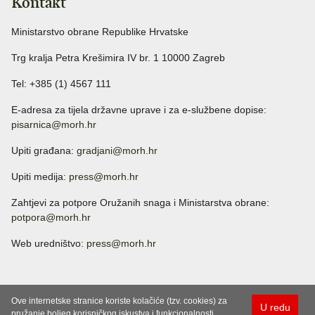
Kontakt
Ministarstvo obrane Republike Hrvatske
Trg kralja Petra Krešimira IV br. 1 10000 Zagreb
Tel: +385 (1) 4567 111
E-adresa za tijela državne uprave i za e-službene dopise:
pisarnica@morh.hr
Upiti građana:
gradjani@morh.hr
Upiti medija:
press@morh.hr
Zahtjevi za potpore Oružanih snaga i Ministarstva obrane:
potpora@morh.hr
Web uredništvo:
press@morh.hr
Ove internetske stranice koriste kolačiće (tzv. cookies) za
U redu
pružanje boljeg korisničkog iskustva i funkcionalnosti.