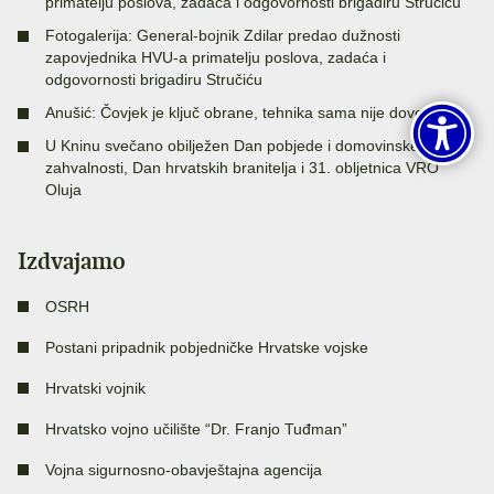
primatelju poslova, zadaća i odgovornosti brigadiru Stručiću
Fotogalerija: General-bojnik Zdilar predao dužnosti
zapovjednika HVU-a primatelju poslova, zadaća i
odgovornosti brigadiru Stručiću
Anušić: Čovjek je ključ obrane, tehnika sama nije dovoljna
U Kninu svečano obilježen Dan pobjede i domovinske
zahvalnosti, Dan hrvatskih branitelja i 31. obljetnica VRO
Oluja
Izdvajamo
OSRH
Postani pripadnik pobjedničke Hrvatske vojske
Hrvatski vojnik
Hrvatsko vojno učilište “Dr. Franjo Tuđman”
Vojna sigurnosno-obavještajna agencija