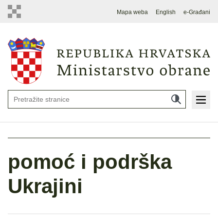
Mapa weba
English
e-Građani
pomoć i podrška
Ukrajini