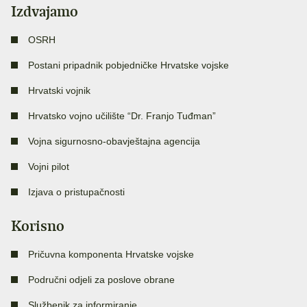
Izdvajamo
OSRH
Postani pripadnik pobjedničke Hrvatske vojske
Hrvatski vojnik
Hrvatsko vojno učilište “Dr. Franjo Tuđman”
Vojna sigurnosno-obavještajna agencija
Vojni pilot
Izjava o pristupačnosti
Korisno
Pričuvna komponenta Hrvatske vojske
Područni odjeli za poslove obrane
Službenik za informiranje