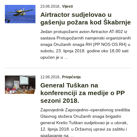
23.06.2018.
,
Vijesti
Airtractor sudjelovao u
gašenju požara kod Škabrnje
Jedan protupožarni avion Airtractor AT-802 iz
sastava Protupožarnih namjenski organiziranih
snaga Oružanih snaga RH (PP NOS OS RH) u
subotu, 23. lipnja 2018. godine oko 18,00 sati
upućen je u …
12.06.2018.
,
Priopćenja
General Tuškan na
konferenciji za medije o PP
sezoni 2018.
Zapovjednik Zapovjedno–operativnog središta
Glavnog stožera Oružanih snaga brigadni
general Krešo Tuškan sudjelovao je u utorak,
12. lipnja 2018. u Državnoj upravi za zaštitu i
spašavanje na …