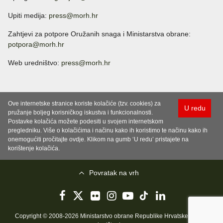
Upiti medija:
press@morh.hr
Zahtjevi za potpore Oružanih snaga i Ministarstva obrane:
potpora@morh.hr
Web uredništvo:
press@morh.hr
Ove internetske stranice koriste kolačiće (tzv. cookies) za
U redu
pružanje boljeg korisničkog iskustva i funkcionalnosti.
Postavke kolačića možete podesiti u svojem internetskom
pregledniku. Više o kolačićima i načinu kako ih koristimo te načinu kako ih
onemogućiti pročitajte ovdje. Klikom na gumb ‘U redu’ pristajete na
korištenje kolačića.
Povratak na vrh
Copyright © 2008-2026 Ministarstvo obrane Republike Hrvatske..
Uvjeti