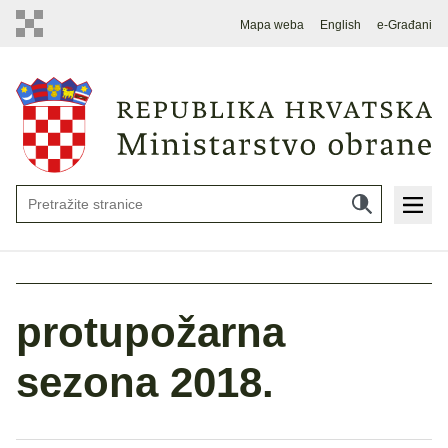
Mapa weba
English
e-Građani
protupožarna
sezona 2018.