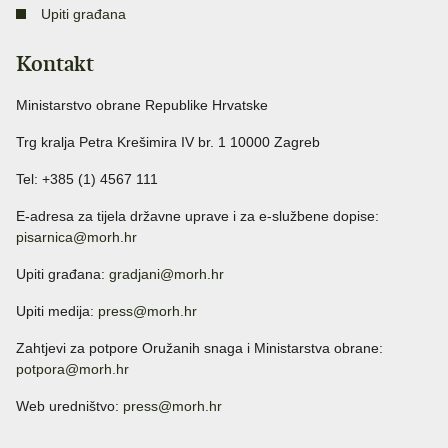
Upiti građana
Kontakt
Ministarstvo obrane Republike Hrvatske
Trg kralja Petra Krešimira IV br. 1 10000 Zagreb
Tel: +385 (1) 4567 111
E-adresa za tijela državne uprave i za e-službene dopise:
pisarnica@morh.hr
Upiti građana:
gradjani@morh.hr
Upiti medija:
press@morh.hr
Zahtjevi za potpore Oružanih snaga i Ministarstva obrane:
potpora@morh.hr
Web uredništvo:
press@morh.hr