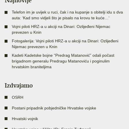
Najnovije
Telefon im je uvijek u ruci, čak i na kupanje s obitelji idu s dva
auta: ‘Kad smo vidjeli što je pisalo na krovu te kuće…‘
Vojni piloti HRZ-a u akciji na Dinari: Ozlijeđeni Nijemac
prevezen u Knin
Fotogalerija: Vojni piloti HRZ-a u akciji na Dinari: Ozlijeđeni
Nijemac prevezen u Knin
Kadeti Kadetske bojne “Predrag Matanović” odali počast
brigadnom generalu Predragu Matanoviću i poginulim
hrvatskim braniteljima
Izdvajamo
OSRH
Postani pripadnik pobjedničke Hrvatske vojske
Hrvatski vojnik