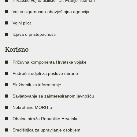
Hrvatsko vojno učilište “Dr. Franjo Tuđman”
Vojna sigurnosno-obavještajna agencija
Vojni pilot
Izjava o pristupačnosti
Korisno
Pričuvna komponenta Hrvatske vojske
Područni odjeli za poslove obrane
Službenik za informiranje
Savjetovanje sa zainteresiranom javnošću
Nekretnine MORH-a
Obalna straža Republike Hrvatske
Središnjica za upravljanje osobljem