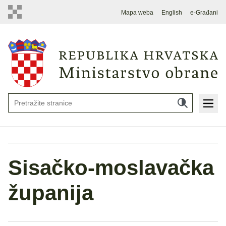
Mapa weba
English
e-Građani
Sisačko-moslavačka
županija