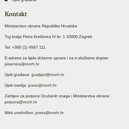
Kontakt
Ministarstvo obrane Republike Hrvatske
Trg kralja Petra Krešimira IV br. 1 10000 Zagreb
Tel: +385 (1) 4567 111
E-adresa za tijela državne uprave i za e-službene dopise:
pisarnica@morh.hr
Upiti građana:
gradjani@morh.hr
Upiti medija:
press@morh.hr
Zahtjevi za potpore Oružanih snaga i Ministarstva obrane:
potpora@morh.hr
Web uredništvo:
press@morh.hr