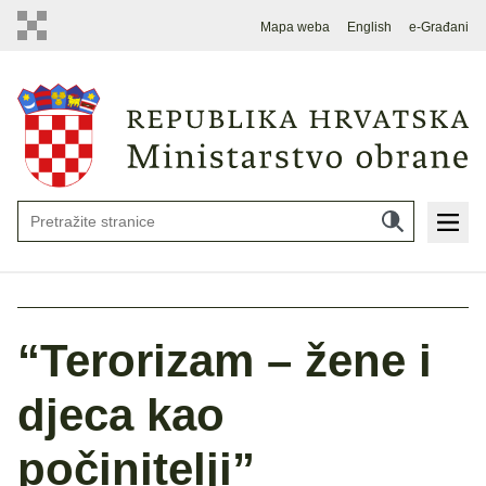
Mapa weba
English
e-Građani
“Terorizam – žene i
djeca kao
počinitelji”