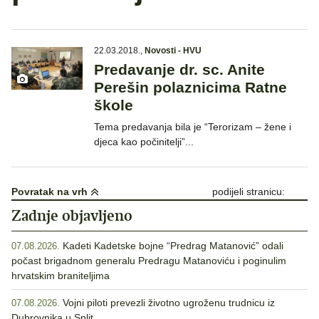
22.03.2018.
,
Novosti - HVU
Predavanje dr. sc. Anite
Perešin polaznicima Ratne
škole
Tema predavanja bila je “Terorizam – žene i
djeca kao počinitelji”...
Povratak na vrh
podijeli stranicu:
Zadnje objavljeno
Kadeti Kadetske bojne “Predrag Matanović” odali
07.08.2026.
počast brigadnom generalu Predragu Matanoviću i poginulim
hrvatskim braniteljima
Vojni piloti prevezli životno ugroženu trudnicu iz
07.08.2026.
Dubrovnika u Split