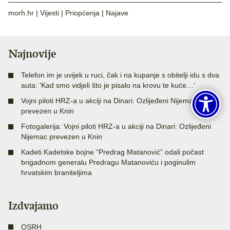
morh.hr
|
Vijesti
|
Priopćenja
|
Najave
Najnovije
Telefon im je uvijek u ruci, čak i na kupanje s obitelji idu s dva
auta: ‘Kad smo vidjeli što je pisalo na krovu te kuće…‘
Vojni piloti HRZ-a u akciji na Dinari: Ozlijeđeni Nijemac
prevezen u Knin
Fotogalerija: Vojni piloti HRZ-a u akciji na Dinari: Ozlijeđeni
Nijemac prevezen u Knin
Kadeti Kadetske bojne “Predrag Matanović” odali počast
brigadnom generalu Predragu Matanoviću i poginulim
hrvatskim braniteljima
Izdvajamo
OSRH