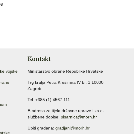
je
Kontakt
ke vojske
Ministarstvo obrane Republike Hrvatske
brane
Trg kralja Petra Krešimira IV br. 1 10000
Zagreb
Tel: +385 (1) 4567 111
anom
E-adresa za tijela državne uprave i za e-
službene dopise:
pisarnica@morh.hr
Upiti građana:
gradjani@morh.hr
atske