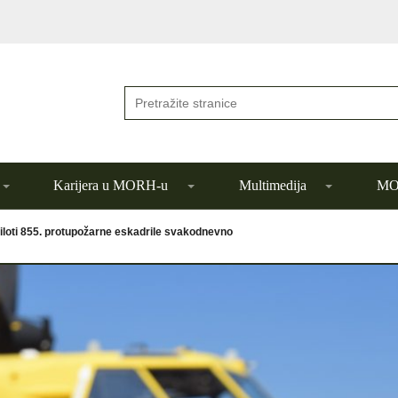
Karijera u MORH-u
Multimedija
MOR
iloti 855. protupožarne eskadrile svakodnevno