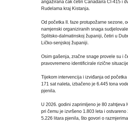
angažirana čak četiri Canadaira Cl-415 i dv
Rudelama kraj Kistanja.
Od početka II. faze protupožarne sezone, od
namjenski organiziranih snaga sudjelovale
Splitsko-dalmatinskoj županiji, četiri u Du
Ličko-senjskoj županiji.
Osim gašenja, zračne snage provele su i če
pravovremeno identificirale rizične situacij
Tijekom intervencija i izviđanja od početka
171 sat naleta, izbačeno je 6.445 tona vode,
pjenila.
U 2026. godini zaprimljeno je 80 zahtjeva
pri čemu je izvršeno 1.803 leta i ostvareno
5.226 litara pjenila, što govori o razmjerim