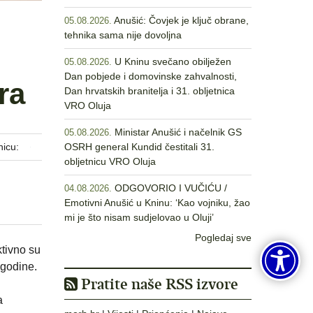
Anušić: Čovjek je ključ obrane,
05.08.2026.
tehnika sama nije dovoljna
U Kninu svečano obilježen
05.08.2026.
Dan pobjede i domovinske zahvalnosti,
ra
Dan hrvatskih branitelja i 31. obljetnica
VRO Oluja
Ministar Anušić i načelnik GS
05.08.2026.
nicu:
OSRH general Kundid čestitali 31.
obljetnicu VRO Oluja
ODGOVORIO I VUČIĆU /
04.08.2026.
Emotivni Anušić u Kninu: ‘Kao vojniku, žao
mi je što nisam sudjelovao u Oluji’
Pogledaj sve
tivno su
 godine.
Pratite naše RSS izvore
a