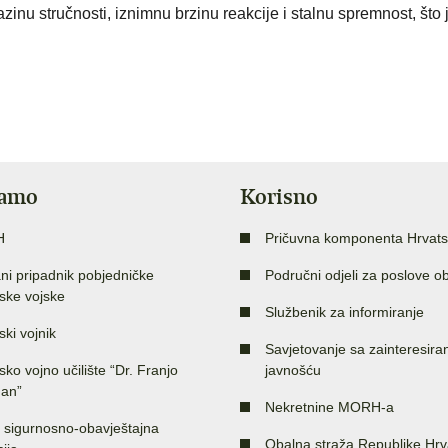
nu stručnosti, iznimnu brzinu reakcije i stalnu spremnost, što 
jamo
Korisno
H
Pričuvna komponenta Hrvats
ni pripadnik pobjedničke
Područni odjeli za poslove o
ske vojske
Službenik za informiranje
ski vojnik
Savjetovanje sa zainteresir
sko vojno učilište “Dr. Franjo
javnošću
an”
Nekretnine MORH-a
 sigurnosno-obavještajna
Obalna straža Republike Hrv