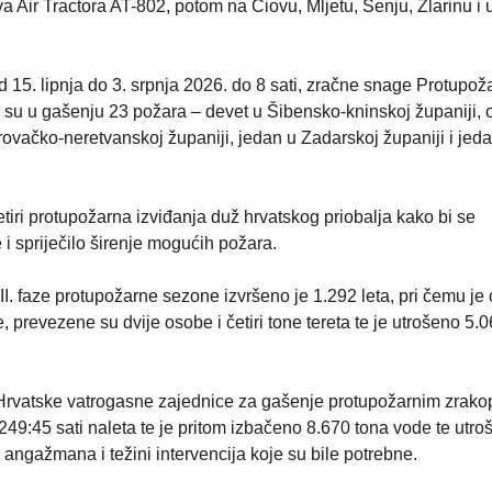
a Air Tractora AT-802, potom na Čiovu, Mljetu, Senju, Zlarinu i 
 15. lipnja do 3. srpnja 2026. do 8 sati, zračne snage Protupož
 su u gašenju 23 požara – devet u Šibensko-kninskoj županiji,
brovačko-neretvanskoj županiji, jedan u Zadarskoj županiji i jed
tiri protupožarna izviđanja duž hrvatskog priobalja kako bi se
e i spriječilo širenje mogućih požara.
 II. faze protupožarne sezone izvršeno je 1.292 leta, pri čemu je
 prevezene su dvije osobe i četiri tone tereta te je utrošeno 5.06
 Hrvatske vatrogasne zajednice za gašenje protupožarnim zrako
 249:45 sati naleta te je pritom izbačeno 8.670 tona vode te utr
a angažmana i težini intervencija koje su bile potrebne.