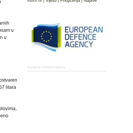
morh.hr
|
Vijesti
|
Priopćenja
|
Najave
u
arnih
 osam u
an u
European Defence Agency
 ostvaren
7 litara
plovima,
ošeno