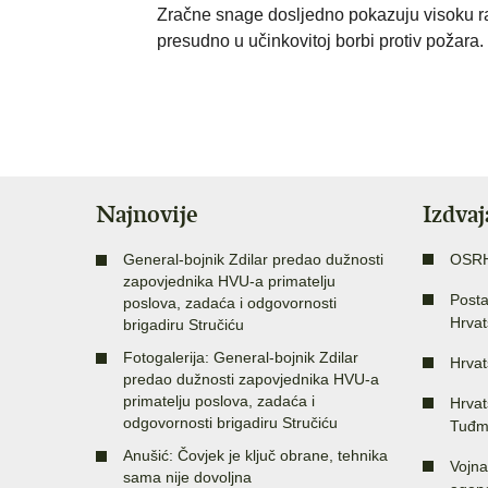
Zračne snage dosljedno pokazuju visoku razi
presudno u učinkovitoj borbi protiv požara.
Najnovije
Izdva
General-bojnik Zdilar predao dužnosti
OSR
zapovjednika HVU-a primatelju
Posta
poslova, zadaća i odgovornosti
Hrvat
brigadiru Stručiću
Fotogalerija: General-bojnik Zdilar
Hrvat
predao dužnosti zapovjednika HVU-a
primatelju poslova, zadaća i
Hrvat
odgovornosti brigadiru Stručiću
Tuđm
Anušić: Čovjek je ključ obrane, tehnika
Vojna
sama nije dovoljna