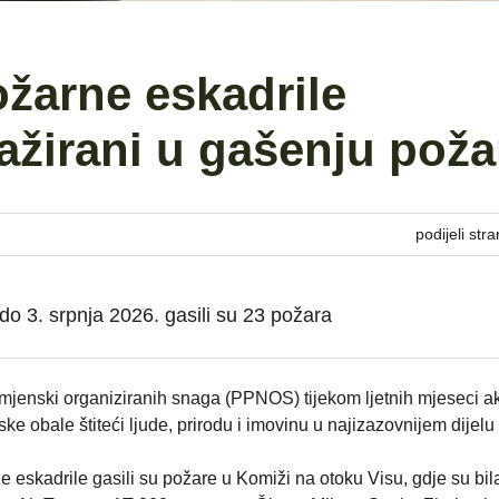
ožarne eskadrile
žirani u gašenju poža
podijeli stra
 do 3. srpnja 2026. gasili su 23 požara
mjenski organiziranih snaga (PPNOS) tijekom ljetnih mjeseci ak
e obale štiteći ljude, prirodu i imovinu u najizazovnijem dijelu
e eskadrile gasili su požare u Komiži na otoku Visu, gdje su bil