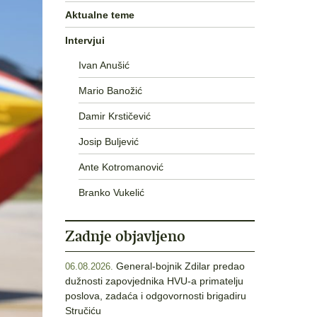
Aktualne teme
Intervjui
Ivan Anušić
Mario Banožić
Damir Krstičević
Josip Buljević
Ante Kotromanović
Branko Vukelić
Zadnje objavljeno
General-bojnik Zdilar predao
06.08.2026.
dužnosti zapovjednika HVU-a primatelju
poslova, zadaća i odgovornosti brigadiru
Stručiću