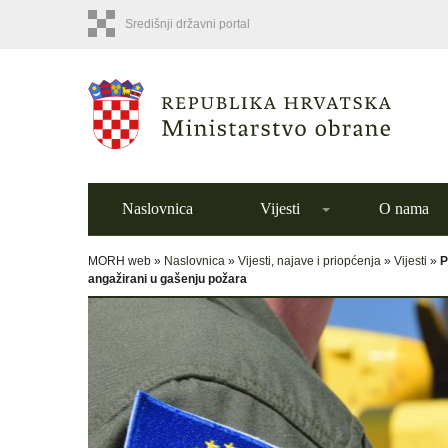
Središnji državni portal
Naslovnica
Vijesti
O nama
MORH web »
Naslovnica
»
Vijesti, najave i priopćenja
»
Vijesti
»
P
angažirani u gašenju požara