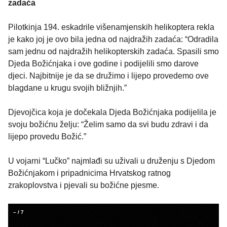
zadaća
Pilotkinja 194. eskadrile višenamjenskih helikoptera rekla
je kako joj je ovo bila jedna od najdražih zadaća: “Odradila
sam jednu od najdražih helikopterskih zadaća. Spasili smo
Djeda Božićnjaka i ove godine i podijelili smo darove
djeci. Najbitnije je da se družimo i lijepo provedemo ove
blagdane u krugu svojih bližnjih.”
Djevojčica koja je dočekala Djeda Božićnjaka podijelila je
svoju božićnu želju: “Želim samo da svi budu zdravi i da
lijepo provedu Božić.”
U vojarni “Lučko” najmlađi su uživali u druženju s Djedom
Božićnjakom i pripadnicima Hrvatskog ratnog
zrakoplovstva i pjevali su božićne pjesme.
–
/
7