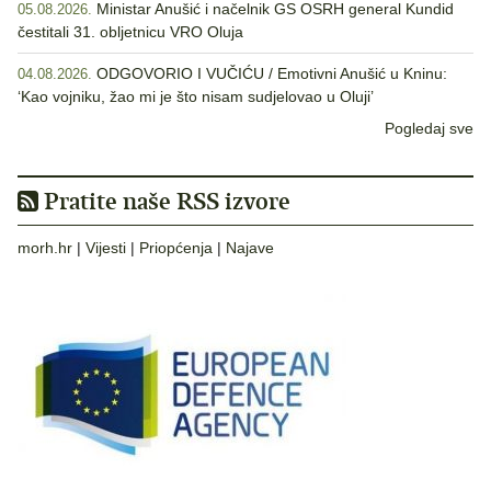
Ministar Anušić i načelnik GS OSRH general Kundid
05.08.2026.
čestitali 31. obljetnicu VRO Oluja
ODGOVORIO I VUČIĆU / Emotivni Anušić u Kninu:
04.08.2026.
‘Kao vojniku, žao mi je što nisam sudjelovao u Oluji’
Pogledaj sve
Pratite naše RSS izvore
morh.hr
|
Vijesti
|
Priopćenja
|
Najave