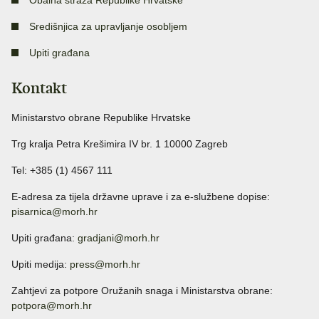
Obalna straža Republike Hrvatske
Središnjica za upravljanje osobljem
Upiti građana
Kontakt
Ministarstvo obrane Republike Hrvatske
Trg kralja Petra Krešimira IV br. 1 10000 Zagreb
Tel: +385 (1) 4567 111
E-adresa za tijela državne uprave i za e-službene dopise:
pisarnica@morh.hr
Upiti građana:
gradjani@morh.hr
Upiti medija:
press@morh.hr
Zahtjevi za potpore Oružanih snaga i Ministarstva obrane:
potpora@morh.hr