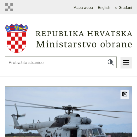
Mapa weba
English
e-Građani