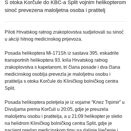
S otoka Korčule do KBC-a Split vojnim helikopterom
sinoć prevezena maloljetna osoba i pratitelj
Piloti Hrvatskog ratnog zrakoplovstva sudjelovali su sinoć
u akciji hitnog medicinskog prijevoza.
Posada helikoptera Mi-171Sh iz sastava 395. eskadrile
transportnih helikoptera 93. krila Hrvatskog ratnog
zrakoplovstva s kapetanom, tri člana posade i dva člana
medicinskog osoblja prevezla je maloljetnu osobu i
pratitelja s otoka Korčule do Kliničkog bolničkog centra
Split.
Posada helikoptera poletjela je iz vojarne “Knez Trpimir” u
Divuljama prema Korčuli u 20:05, gdje je preuzela
maloljetnu osobu i pratitelja, a u 21:09 helikopter je sletio
na helidrom Kliničkog bolničkog centra Split, gdje je
pacijent predan medicinskom timu na daljnje liječenje i