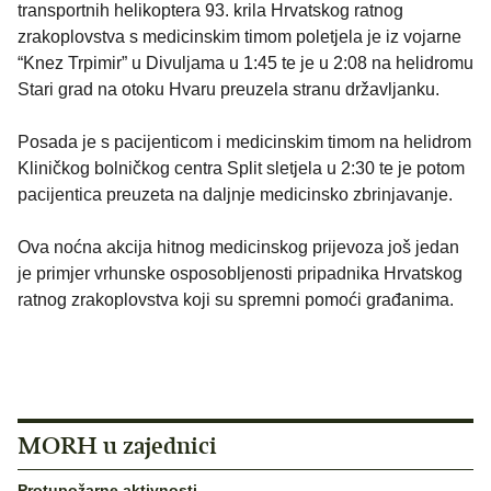
transportnih helikoptera 93. krila Hrvatskog ratnog
zrakoplovstva s medicinskim timom poletjela je iz vojarne
“Knez Trpimir” u Divuljama u 1:45 te je u 2:08 na helidromu
Stari grad na otoku Hvaru preuzela stranu državljanku.
Posada je s pacijenticom i medicinskim timom na helidrom
Kliničkog bolničkog centra Split sletjela u 2:30 te je potom
pacijentica preuzeta na daljnje medicinsko zbrinjavanje.
Ova noćna akcija hitnog medicinskog prijevoza još jedan
je primjer vrhunske osposobljenosti pripadnika Hrvatskog
ratnog zrakoplovstva koji su spremni pomoći građanima.
MORH u zajednici
Protupožarne aktivnosti