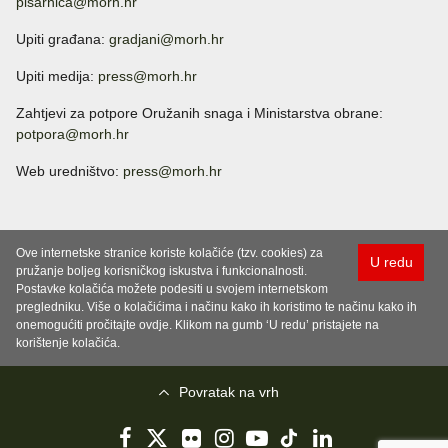
pisarnica@morh.hr
Upiti građana:
gradjani@morh.hr
Upiti medija:
press@morh.hr
Zahtjevi za potpore Oružanih snaga i Ministarstva obrane:
potpora@morh.hr
Web uredništvo:
press@morh.hr
Ove internetske stranice koriste kolačiće (tzv. cookies) za
U redu
pružanje boljeg korisničkog iskustva i funkcionalnosti.
Postavke kolačića možete podesiti u svojem internetskom
pregledniku. Više o kolačićima i načinu kako ih koristimo te načinu kako ih
onemogućiti pročitajte ovdje. Klikom na gumb ‘U redu’ pristajete na
korištenje kolačića.
Povratak na vrh