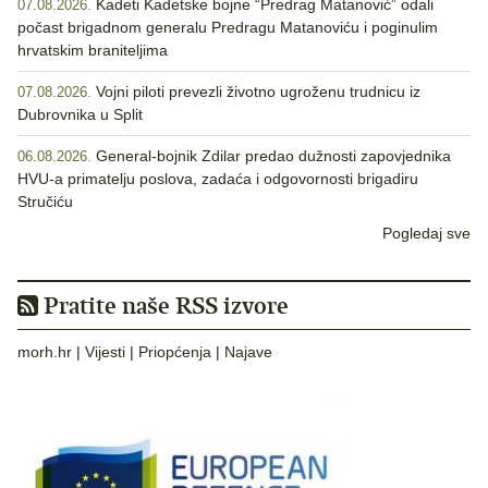
Kadeti Kadetske bojne “Predrag Matanović” odali
07.08.2026.
počast brigadnom generalu Predragu Matanoviću i poginulim
hrvatskim braniteljima
Vojni piloti prevezli životno ugroženu trudnicu iz
07.08.2026.
Dubrovnika u Split
General-bojnik Zdilar predao dužnosti zapovjednika
06.08.2026.
HVU-a primatelju poslova, zadaća i odgovornosti brigadiru
Stručiću
Pogledaj sve
Pratite naše RSS izvore
morh.hr
|
Vijesti
|
Priopćenja
|
Najave