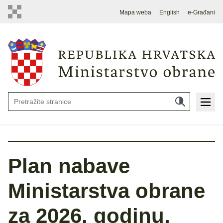
Mapa weba
English
e-Građani
Plan nabave
Ministarstva obrane
za 2026. godinu,