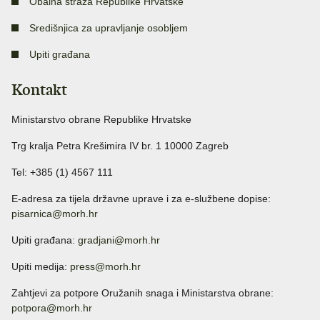
Obalna straža Republike Hrvatske
Središnjica za upravljanje osobljem
Upiti građana
Kontakt
Ministarstvo obrane Republike Hrvatske
Trg kralja Petra Krešimira IV br. 1 10000 Zagreb
Tel: +385 (1) 4567 111
E-adresa za tijela državne uprave i za e-službene dopise:
pisarnica@morh.hr
Upiti građana:
gradjani@morh.hr
Upiti medija:
press@morh.hr
Zahtjevi za potpore Oružanih snaga i Ministarstva obrane:
potpora@morh.hr