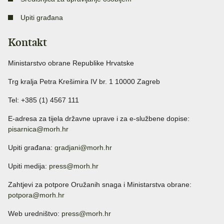
Upiti građana
Kontakt
Ministarstvo obrane Republike Hrvatske
Trg kralja Petra Krešimira IV br. 1 10000 Zagreb
Tel: +385 (1) 4567 111
E-adresa za tijela državne uprave i za e-službene dopise:
pisarnica@morh.hr
Upiti građana:
gradjani@morh.hr
Upiti medija:
press@morh.hr
Zahtjevi za potpore Oružanih snaga i Ministarstva obrane:
potpora@morh.hr
Web uredništvo:
press@morh.hr