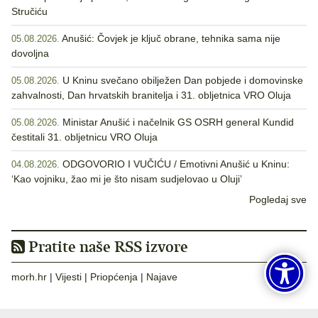
Stručiću
Anušić: Čovjek je ključ obrane, tehnika sama nije
05.08.2026.
dovoljna
U Kninu svečano obilježen Dan pobjede i domovinske
05.08.2026.
zahvalnosti, Dan hrvatskih branitelja i 31. obljetnica VRO Oluja
Ministar Anušić i načelnik GS OSRH general Kundid
05.08.2026.
čestitali 31. obljetnicu VRO Oluja
ODGOVORIO I VUČIĆU / Emotivni Anušić u Kninu:
04.08.2026.
‘Kao vojniku, žao mi je što nisam sudjelovao u Oluji’
Pogledaj sve
Pratite naše RSS izvore
morh.hr
|
Vijesti
|
Priopćenja
|
Najave