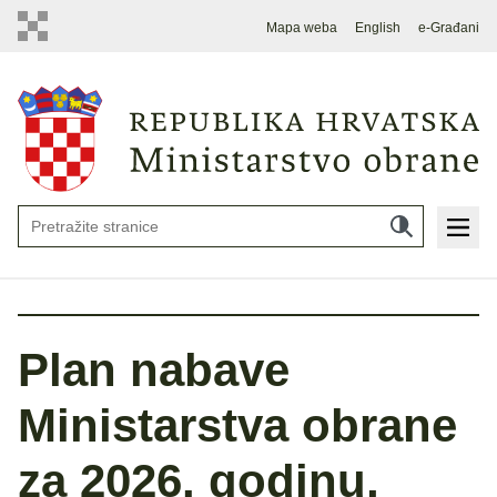
Mapa weba
English
e-Građani
Plan nabave
Ministarstva obrane
za 2026. godinu,