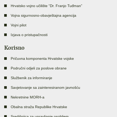
Hrvatsko vojno učilište “Dr. Franjo Tuđman”
Vojna sigurnosno-obavještajna agencija
Vojni pilot
Izjava o pristupačnosti
Korisno
Pričuvna komponenta Hrvatske vojske
Područni odjeli za poslove obrane
Službenik za informiranje
Savjetovanje sa zainteresiranom javnošću
Nekretnine MORH-a
Obalna straža Republike Hrvatske
Središnjica za upravljanje osobljem