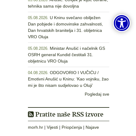
05.08.2026.
tehnika sama nije dovoljna
U Kninu svečano obilježen
05.08.2026.
Dan pobjede i domovinske zahvalnosti,
Dan hrvatskih branitelja i 31. obljetnica
VRO Oluja
Ministar Anušić i načelnik GS
05.08.2026.
OSRH general Kundid čestitali 31.
obljetnicu VRO Oluja
ODGOVORIO I VUČIĆU /
04.08.2026.
Emotivni Anušić u Kninu: ‘Kao vojniku, žao
mi je što nisam sudjelovao u Oluji’
Pogledaj sve
Pratite naše RSS izvore
morh.hr
|
Vijesti
|
Priopćenja
|
Najave