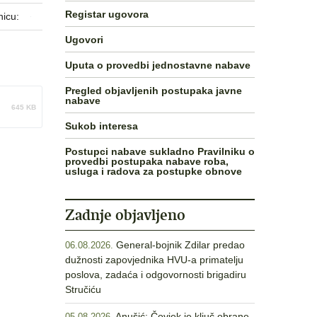
Registar ugovora
nicu:
Ugovori
Uputa o provedbi jednostavne nabave
Pregled objavljenih postupaka javne
nabave
645 KB
Sukob interesa
Postupci nabave sukladno Pravilniku o
provedbi postupaka nabave roba,
usluga i radova za postupke obnove
Zadnje objavljeno
General-bojnik Zdilar predao
06.08.2026.
dužnosti zapovjednika HVU-a primatelju
poslova, zadaća i odgovornosti brigadiru
Stručiću
Anušić: Čovjek je ključ obrane,