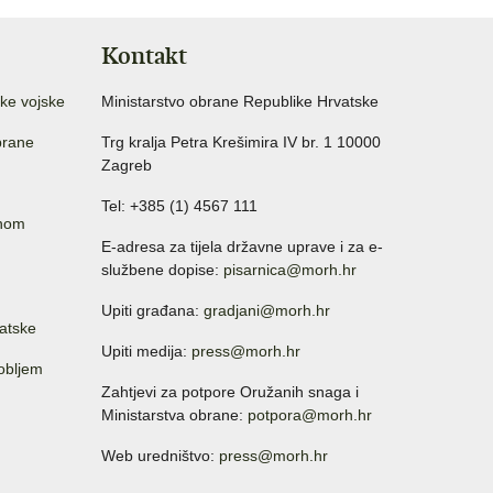
Kontakt
ke vojske
Ministarstvo obrane Republike Hrvatske
brane
Trg kralja Petra Krešimira IV br. 1 10000
Zagreb
Tel: +385 (1) 4567 111
anom
E-adresa za tijela državne uprave i za e-
službene dopise:
pisarnica@morh.hr
Upiti građana:
gradjani@morh.hr
atske
Upiti medija:
press@morh.hr
sobljem
Zahtjevi za potpore Oružanih snaga i
Ministarstva obrane:
potpora@morh.hr
Web uredništvo:
press@morh.hr