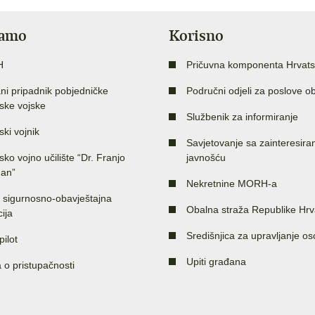
jamo
Korisno
H
Pričuvna komponenta Hrvats
ni pripadnik pobjedničke
Područni odjeli za poslove o
ske vojske
Službenik za informiranje
ski vojnik
Savjetovanje sa zainteresir
sko vojno učilište “Dr. Franjo
javnošću
an”
Nekretnine MORH-a
 sigurnosno-obavještajna
Obalna straža Republike Hrv
ija
Središnjica za upravljanje o
pilot
Upiti građana
a o pristupačnosti