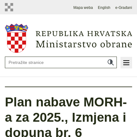
Mapa weba
English
e-Građani
Plan nabave MORH-
a za 2025., Izmjena i
dopuna br. 6