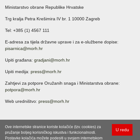
Ministarstvo obrane Republike Hrvatske
Trg kralja Petra Krešimira IV br. 1 10000 Zagreb
Tel: +385 (1) 4567 111
E-adresa za tijela državne uprave i za e-službene dopise:
pisarnica@morh.hr
Upiti građana:
gradjani@morh.hr
Upiti medija:
press@morh.hr
Zahtjevi za potpore Oružanih snaga i Ministarstva obrane:
potpora@morh.hr
Web uredništvo:
press@morh.hr
Ove internetske stranice koriste kolačiće (tzv. cookies) za
U redu
pružanje boljeg korisničkog iskustva i funkcionalnosti.
Postavke kolačića možete podesiti u svojem internetskom