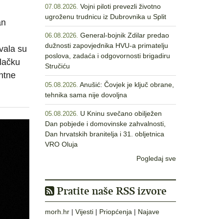
Vojni piloti prevezli životno
07.08.2026.
ugroženu trudnicu iz Dubrovnika u Split
an
General-bojnik Zdilar predao
06.08.2026.
dužnosti zapovjednika HVU-a primatelju
vala su
poslova, zadaća i odgovornosti brigadiru
alačku
Stručiću
ntne
Anušić: Čovjek je ključ obrane,
05.08.2026.
tehnika sama nije dovoljna
U Kninu svečano obilježen
05.08.2026.
Dan pobjede i domovinske zahvalnosti,
Dan hrvatskih branitelja i 31. obljetnica
VRO Oluja
Pogledaj sve
Pratite naše RSS izvore
morh.hr
|
Vijesti
|
Priopćenja
|
Najave