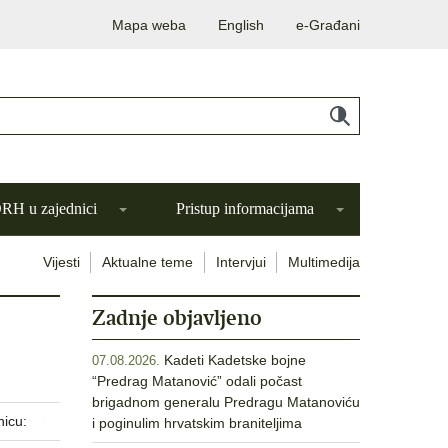
Mapa weba
English
e-Građani
H u zajednici
Pristup informacijama
Vijesti
Aktualne teme
Intervjui
Multimedija
Zadnje objavljeno
Kadeti Kadetske bojne
07.08.2026.
“Predrag Matanović” odali počast
brigadnom generalu Predragu Matanoviću
nicu:
i poginulim hrvatskim braniteljima