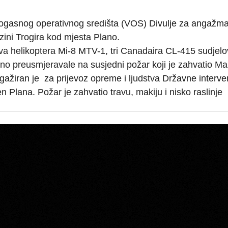
trogasnog operativnog središta (VOS) Divulje za angažm
zini Trogira kod mjesta Plano.
a helikoptera Mi-8 MTV-1, tri Canadaira CL-415 sudjelo
no preusmjeravale na susjedni požar koji je zahvatio M
ažiran je za prijevoz opreme i ljudstva Državne interve
Plana. Požar je zahvatio travu, makiju i nisko raslinje