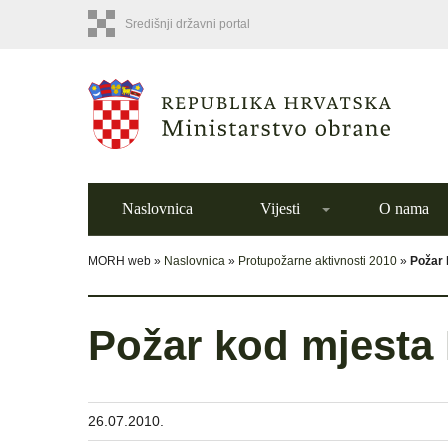
Središnji državni portal
Naslovnica
Vijesti
O nama
MORH web »
Naslovnica
»
Protupožarne aktivnosti 2010
»
Požar 
Požar kod mjesta
26.07.2010.