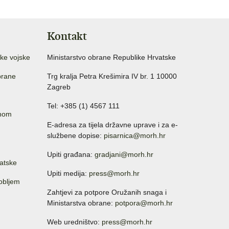
Kontakt
ke vojske
Ministarstvo obrane Republike Hrvatske
brane
Trg kralja Petra Krešimira IV br. 1 10000
Zagreb
Tel: +385 (1) 4567 111
anom
E-adresa za tijela državne uprave i za e-
službene dopise:
pisarnica@morh.hr
Upiti građana:
gradjani@morh.hr
atske
Upiti medija:
press@morh.hr
sobljem
Zahtjevi za potpore Oružanih snaga i
Ministarstva obrane:
potpora@morh.hr
Web uredništvo:
press@morh.hr