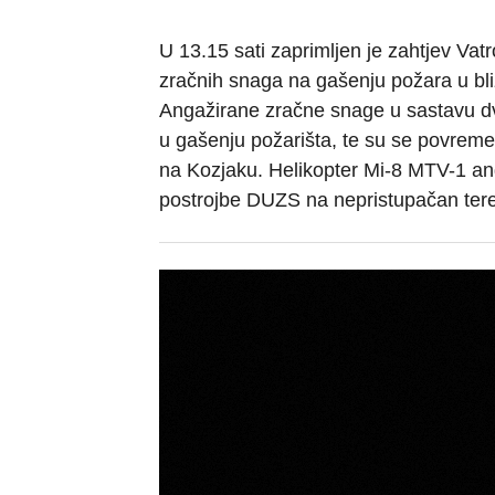
U 13.15 sati zaprimljen je zahtjev Va
zračnih snaga na gašenju požara u bli
Angažirane zračne snage u sastavu dv
u gašenju požarišta, te su se povreme
na Kozjaku. Helikopter Mi-8 MTV-1 ang
postrojbe DUZS na nepristupačan teren 