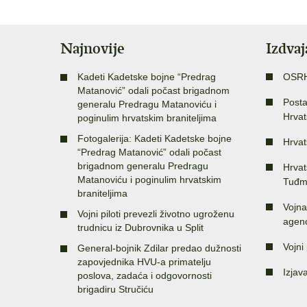
Najnovije
Izdva
Kadeti Kadetske bojne “Predrag
OSR
Matanović” odali počast brigadnom
Posta
generalu Predragu Matanoviću i
Hrvat
poginulim hrvatskim braniteljima
Fotogalerija: Kadeti Kadetske bojne
Hrvat
“Predrag Matanović” odali počast
brigadnom generalu Predragu
Hrvat
Matanoviću i poginulim hrvatskim
Tuđm
braniteljima
Vojna
Vojni piloti prevezli životno ugroženu
agenc
trudnicu iz Dubrovnika u Split
Vojni 
General-bojnik Zdilar predao dužnosti
zapovjednika HVU-a primatelju
Izjav
poslova, zadaća i odgovornosti
brigadiru Stručiću