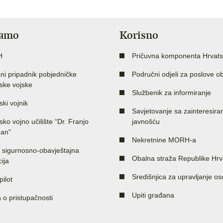
jamo
Korisno
H
Pričuvna komponenta Hrvats
ni pripadnik pobjedničke
Područni odjeli za poslove o
ske vojske
Službenik za informiranje
ski vojnik
Savjetovanje sa zainteresir
sko vojno učilište “Dr. Franjo
javnošću
an”
Nekretnine MORH-a
 sigurnosno-obavještajna
Obalna straža Republike Hrv
ija
Središnjica za upravljanje o
pilot
Upiti građana
a o pristupačnosti