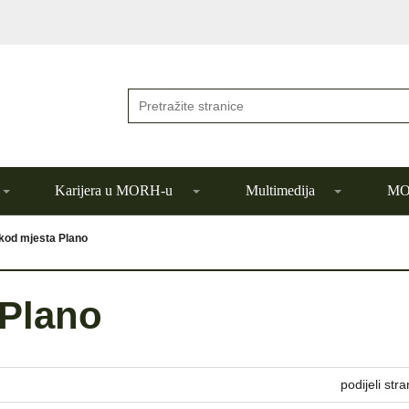
Karijera u MORH-u
Multimedija
MOR
kod mjesta Plano
 Plano
podijeli stra