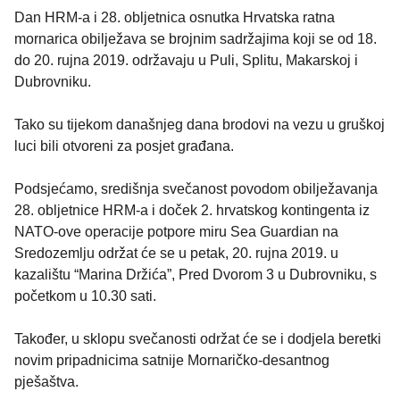
Dan HRM-a i 28. obljetnica osnutka Hrvatska ratna
mornarica obilježava se brojnim sadržajima koji se od 18.
do 20. rujna 2019. održavaju u Puli, Splitu, Makarskoj i
Dubrovniku.
Tako su tijekom današnjeg dana brodovi na vezu u gruškoj
luci bili otvoreni za posjet građana.
Podsjećamo, središnja svečanost povodom obilježavanja
28. obljetnice HRM-a i doček 2. hrvatskog kontingenta iz
NATO-ove operacije potpore miru Sea Guardian na
Sredozemlju održat će se u petak, 20. rujna 2019. u
kazalištu “Marina Držića”, Pred Dvorom 3 u Dubrovniku, s
početkom u 10.30 sati.
Također, u sklopu svečanosti održat će se i dodjela beretki
novim pripadnicima satnije Mornaričko-desantnog
pješaštva.