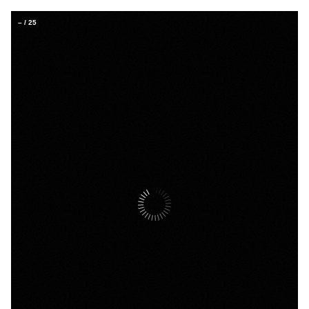
–
/
25