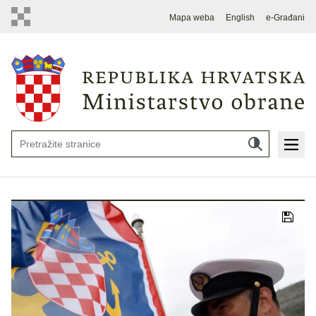
Mapa weba
English
e-Građani