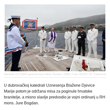
Načelnik GS OSRH general zbora Mirko Šundov i HRM | Foto: MORH / M. Čobanović
U dubrovačkoj katedrali Uznesenja Blažene Djevice
Marije potom je održana misa za poginule hrvatske
branitelje, a misno slavlje predvodio je vojni ordinarij u RH
mons. Jure Bogdan.