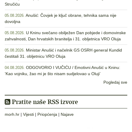
Stručiću
Anušić: Čovjek je ključ obrane, tehnika sama nije
05.08.2026.
dovoljna
U Kninu svečano obilježen Dan pobjede i domovinske
05.08.2026.
zahvalnosti, Dan hrvatskih branitelja i 31. obljetnica VRO Oluja
Ministar Anušić i načelnik GS OSRH general Kundid
05.08.2026.
čestitali 31. obljetnicu VRO Oluja
ODGOVORIO I VUČIĆU / Emotivni Anušić u Kninu:
04.08.2026.
‘Kao vojniku, žao mi je što nisam sudjelovao u Oluji’
Pogledaj sve
Pratite naše RSS izvore
morh.hr
|
Vijesti
|
Priopćenja
|
Najave