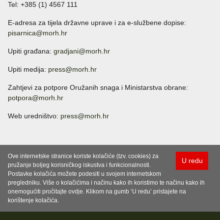
Tel: +385 (1) 4567 111
E-adresa za tijela državne uprave i za e-službene dopise:
pisarnica@morh.hr
Upiti građana:
gradjani@morh.hr
Upiti medija:
press@morh.hr
Zahtjevi za potpore Oružanih snaga i Ministarstva obrane:
potpora@morh.hr
Web uredništvo:
press@morh.hr
Ove internetske stranice koriste kolačiće (tzv. cookies) za
U redu
pružanje boljeg korisničkog iskustva i funkcionalnosti.
Postavke kolačića možete podesiti u svojem internetskom
pregledniku. Više o kolačićima i načinu kako ih koristimo te načinu kako ih
onemogućiti pročitajte ovdje. Klikom na gumb ‘U redu’ pristajete na
korištenje kolačića.