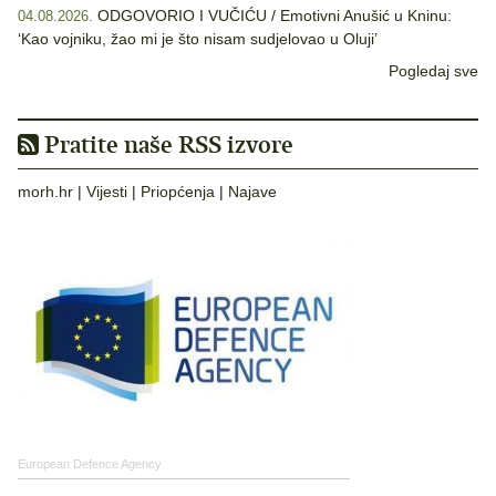
ODGOVORIO I VUČIĆU / Emotivni Anušić u Kninu:
04.08.2026.
‘Kao vojniku, žao mi je što nisam sudjelovao u Oluji’
Pogledaj sve
Pratite naše RSS izvore
morh.hr
|
Vijesti
|
Priopćenja
|
Najave
European Defence Agency