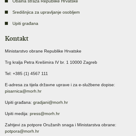
Obalna straža Republike Hrvatske
Središnjica za upravljanje osobljem
Upiti građana
Kontakt
Ministarstvo obrane Republike Hrvatske
Trg kralja Petra Krešimira IV br. 1 10000 Zagreb
Tel: +385 (1) 4567 111
E-adresa za tijela državne uprave i za e-službene dopise:
pisarnica@morh.hr
Upiti građana:
gradjani@morh.hr
Upiti medija:
press@morh.hr
Zahtjevi za potpore Oružanih snaga i Ministarstva obrane:
potpora@morh.hr