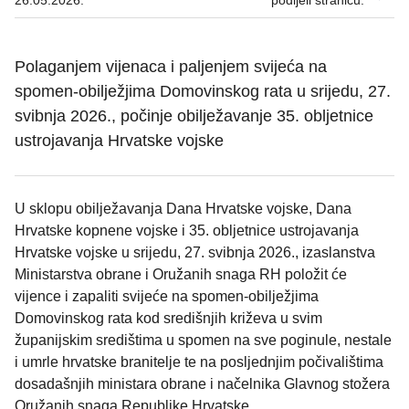
26.05.2026.
podijeli stranicu:
Polaganjem vijenaca i paljenjem svijeća na
spomen-obilježjima Domovinskog rata u srijedu, 27.
svibnja 2026., počinje obilježavanje 35. obljetnice
ustrojavanja Hrvatske vojske
U sklopu obilježavanja Dana Hrvatske vojske, Dana
Hrvatske kopnene vojske i 35. obljetnice ustrojavanja
Hrvatske vojske u srijedu, 27. svibnja 2026., izaslanstva
Ministarstva obrane i Oružanih snaga RH položit će
vijence i zapaliti svijeće na spomen-obilježjima
Domovinskog rata kod središnjih križeva u svim
županijskim središtima u spomen na sve poginule, nestale
i umrle hrvatske branitelje te na posljednjim počivalištima
dosadašnjih ministara obrane i načelnika Glavnog stožera
Oružanih snaga Republike Hrvatske.