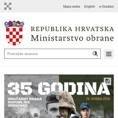
Mapa weba
English
e-Građani