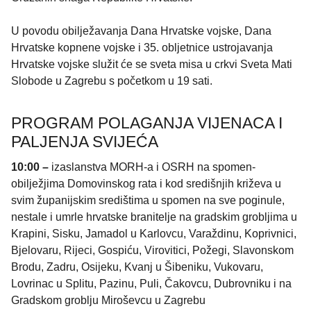
U povodu obilježavanja Dana Hrvatske vojske, Dana
Hrvatske kopnene vojske i 35. obljetnice ustrojavanja
Hrvatske vojske služit će se sveta misa u crkvi Sveta Mati
Slobode u Zagrebu s početkom u 19 sati.
PROGRAM POLAGANJA VIJENACA I
PALJENJA SVIJEĆA
10:00 –
izaslanstva MORH-a i OSRH na spomen-
obilježjima Domovinskog rata i kod središnjih križeva u
svim županijskim središtima u spomen na sve poginule,
nestale i umrle hrvatske branitelje na gradskim grobljima u
Krapini, Sisku, Jamadol u Karlovcu, Varaždinu, Koprivnici,
Bjelovaru, Rijeci, Gospiću, Virovitici, Požegi, Slavonskom
Brodu, Zadru, Osijeku, Kvanj u Šibeniku, Vukovaru,
Lovrinac u Splitu, Pazinu, Puli, Čakovcu, Dubrovniku i na
Gradskom groblju Miroševcu u Zagrebu