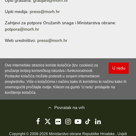
Upiti građana:
gradjani@morh.hr
Upiti medija:
press@morh.hr
Zahtjevi za potpore Oružanih snaga i Ministarstva obrane:
potpora@morh.hr
Web uredništvo:
press@morh.hr
Ove internetske stranice koriste kolačiće (tzv. cookies) za
U redu
pružanje boljeg korisničkog iskustva i funkcionalnosti.
Postavke kolačića možete podesiti u svojem internetskom
pregledniku. Više o kolačićima i načinu kako ih koristimo te načinu kako ih
onemogućiti pročitajte ovdje. Klikom na gumb ‘U redu’ pristajete na
korištenje kolačića.
Povratak na vrh
Copyright © 2008-2026 Ministarstvo obrane Republike Hrvatske..
Uvjeti