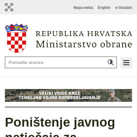
Mapa weba
English
e-Građani
Poništenje javnog