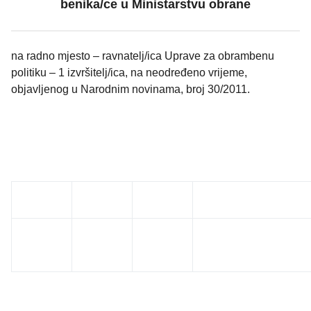
benika/ce u Ministarstvu obrane
na radno mjesto – ravnatelj/ica Uprave za obrambenu
politiku – 1 izvršitelj/ica, na neodređeno vrijeme,
objavljenog u Narodnim novinama, broj 30/2011.