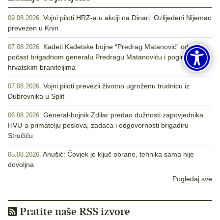
Vojni piloti HRZ-a u akciji na Dinari: Ozlijeđeni Nijemac
09.08.2026.
prevezen u Knin
Kadeti Kadetske bojne “Predrag Matanović” odali
07.08.2026.
počast brigadnom generalu Predragu Matanoviću i poginulim
hrvatskim braniteljima
Vojni piloti prevezli životno ugroženu trudnicu iz
07.08.2026.
Dubrovnika u Split
General-bojnik Zdilar predao dužnosti zapovjednika
06.08.2026.
HVU-a primatelju poslova, zadaća i odgovornosti brigadiru
Stručiću
Anušić: Čovjek je ključ obrane, tehnika sama nije
05.08.2026.
dovoljna
Pogledaj sve
Pratite naše RSS izvore