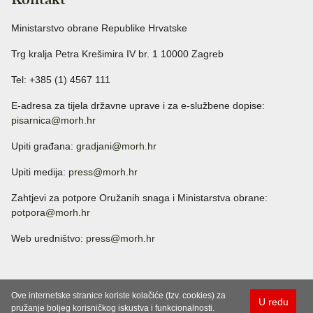
Ministarstvo obrane Republike Hrvatske
Trg kralja Petra Krešimira IV br. 1 10000 Zagreb
Tel: +385 (1) 4567 111
E-adresa za tijela državne uprave i za e-službene dopise:
pisarnica@morh.hr
Upiti građana:
gradjani@morh.hr
Upiti medija:
press@morh.hr
Zahtjevi za potpore Oružanih snaga i Ministarstva obrane:
potpora@morh.hr
Web uredništvo:
press@morh.hr
Ove internetske stranice koriste kolačiće (tzv. cookies) za
U redu
pružanje boljeg korisničkog iskustva i funkcionalnosti.