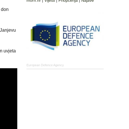
morh.hr
|
Vijesti
|
Priopćenja
|
Najave
 don
 Janjevu
m uvjeta
European Defence Agency