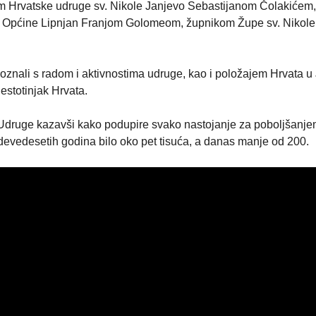
om Hrvatske udruge sv. Nikole Janjevo Sebastijanom Čolakićem,
e Općine Lipnjan Franjom Golomeom, župnikom Župe sv. Nikole
oznali s radom i aktivnostima udruge, kao i položajem Hrvata u
estotinjak Hrvata.
Udruge kazavši kako podupire svako nastojanje za poboljšanje
 devedesetih godina bilo oko pet tisuća, a danas manje od 200.