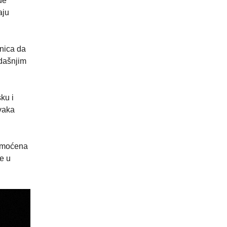
đe
aju
.
enica da
vdašnjim
ku i
svaka
nomoćena
e u