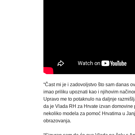
“Čast mi je i zadovoljstvo što sam danas o
imao priliku upoznati kao i njihovim načino
Upravo me to potaknulo na daljnje razmišlj
da je Vlada RH za Hrvate izvan domovine p
nekoliko modela za pomoć Hrvatima u Janjev
obrazovanja.