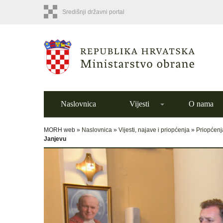
Središnji državni portal
Naslovnica
Vijesti
O nama
MORH web »
Naslovnica
»
Vijesti, najave i priopćenja
»
Priopćenj
Janjevu