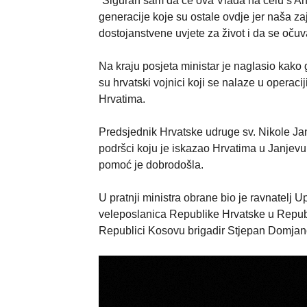
“Siguran sam da će ova Vlada na čelu s An
generacije koje su ostale ovdje jer naša za
dostojanstvene uvjete za život i da se očuva
Na kraju posjeta ministar je naglasio kako
su hrvatski vojnici koji se nalaze u opera
Hrvatima.
Predsjednik Hrvatske udruge sv. Nikole Jan
podršci koju je iskazao Hrvatima u Janjevu
pomoć je dobrodošla.
U pratnji ministra obrane bio je ravnatelj
veleposlanica Republike Hrvatske u Republi
Republici Kosovu brigadir Stjepan Domjan