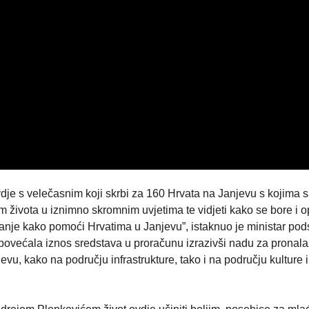
vdje s velečasnim koji skrbi za 160 Hrvata na Janjevu s kojima 
m života u iznimno skromnim uvjetima te vidjeti kako se bore i o
anje kako pomoći Hrvatima u Janjevu”, istaknuo je ministar pods
ovećala iznos sredstava u proračunu izrazivši nadu za pronala
u, kako na području infrastrukture, tako i na području kulture i