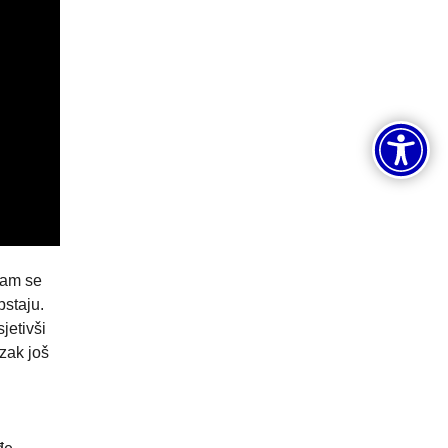
sam se
pstaju.
jetivši
zak još