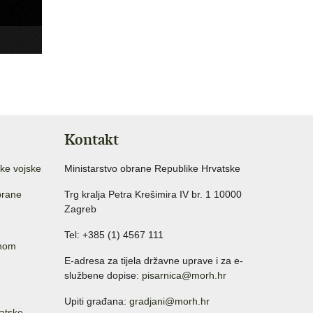
Kontakt
ke vojske
Ministarstvo obrane Republike Hrvatske
brane
Trg kralja Petra Krešimira IV br. 1 10000
Zagreb
Tel: +385 (1) 4567 111
anom
E-adresa za tijela državne uprave i za e-
službene dopise:
pisarnica@morh.hr
Upiti građana:
gradjani@morh.hr
atske