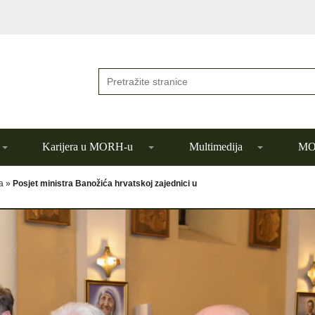
Karijera u MORH-u
Multimedija
MOR
a
»
Posjet ministra Banožića hrvatskoj zajednici u