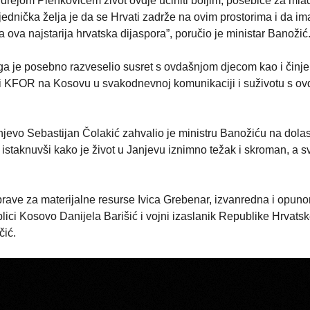
drejom Plenkovićem život ovdje učiniti boljim, posebice za mla
jednička želja je da se Hrvati zadrže na ovim prostorima i da im
 ova najstarija hrvatska dijaspora”, poručio je ministar Banožić
 ga je posebno razveselio susret s ovdašnjom djecom kao i činj
ciji KFOR na Kosovu u svakodnevnoj komunikaciji i suživotu s o
jevo Sebastijan Čolakić zahvalio je ministru Banožiću na dolas
 istaknuvši kako je život u Janjevu iznimno težak i skroman, a 
 Uprave za materijalne resurse Ivica Grebenar, izvanredna i opu
ci Kosovo Danijela Barišić i vojni izaslanik Republike Hrvatsk
čić.