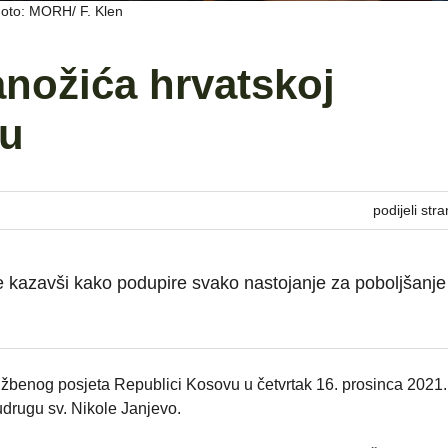
 Foto: MORH/ F. Klen
anožića hrvatskoj
vu
podijeli stra
 kazavši kako podupire svako nastojanje za poboljšanje
užbenog posjeta Republici Kosovu u četvrtak 16. prosinca 2021.
udrugu sv. Nikole Janjevo.