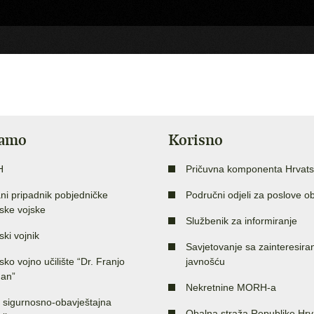
jamo
Korisno
H
Pričuvna komponenta Hrvats
ni pripadnik pobjedničke
Područni odjeli za poslove o
ske vojske
Službenik za informiranje
ski vojnik
Savjetovanje sa zainteresir
sko vojno učilište “Dr. Franjo
javnošću
an”
Nekretnine MORH-a
 sigurnosno-obavještajna
Obalna straža Republike Hrv