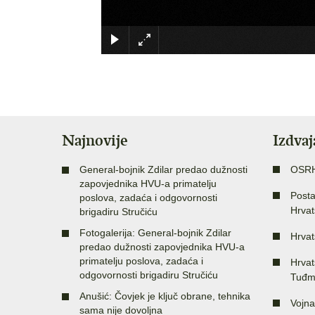
Najnovije
Izdva
General-bojnik Zdilar predao dužnosti
OSR
zapovjednika HVU-a primatelju
Posta
poslova, zadaća i odgovornosti
Hrvat
brigadiru Stručiću
Fotogalerija: General-bojnik Zdilar
Hrvat
predao dužnosti zapovjednika HVU-a
primatelju poslova, zadaća i
Hrvat
odgovornosti brigadiru Stručiću
Tuđm
Anušić: Čovjek je ključ obrane, tehnika
Vojna
sama nije dovoljna