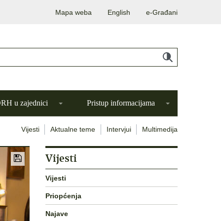
Mapa weba
English
e-Građani
H u zajednici
Pristup informacijama
Vijesti
Aktualne teme
Intervjui
Multimedija
Vijesti
Vijesti
Priopćenja
Najave