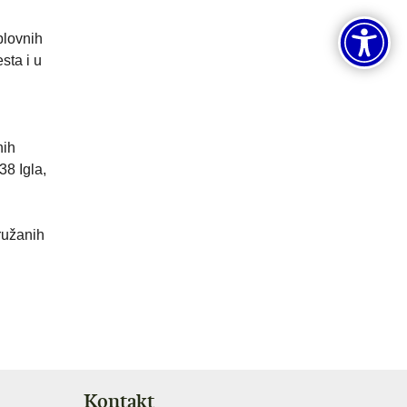
plovnih
sta i u
nih
8 Igla,
ružanih
Kontakt