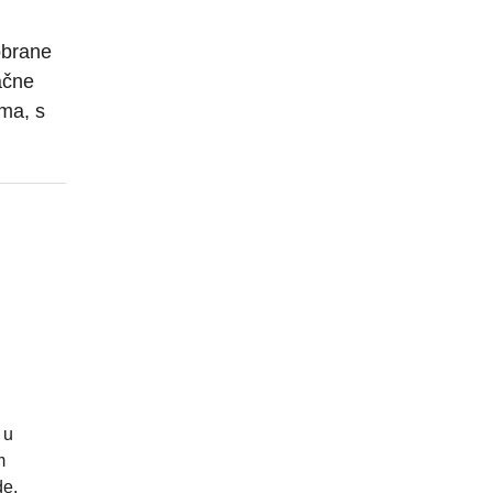
obrane
ačne
ma, s
 u
m
de.