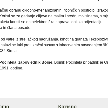
ačnu obranu oklopno-mehaniziranih i topničkih postrojbi, zrako
. Koristi se za gađanje ciljeva na malim i srednjim visinama, s mje
raketa koristi se optoelektronička naprava, dok za orijentaciju i
a tri člana posade.
od vatre iz streljačkog naoružanja, krhotina granata i eksploziv
lazi se laki protuzračni sustav s infracrvenim navođenjem 9K3
K32 Strela.
 Pocintela, zapovjednik Bojne
. Bojnik Pocintela pripadnik je O
1991. godine.
jamo
Korisno