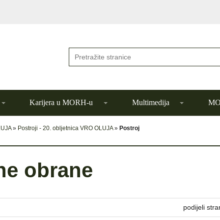
Karijera u MORH-u
Multimedija
MOR
LUJA
»
Postroji - 20. obljetnica VRO OLUJA
»
Postroj
ne obrane
podijeli stra