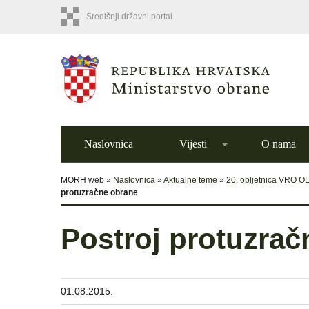
Središnji državni portal
Naslovnica
Vijesti
O nama
MORH web »
Naslovnica
»
Aktualne teme
»
20. obljetnica VRO O
protuzračne obrane
Postroj protuzrač
01.08.2015.