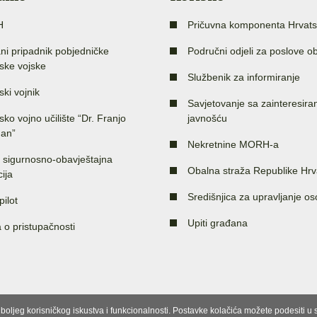
H
Pričuvna komponenta Hrvats
ni pripadnik pobjedničke
Područni odjeli za poslove o
ske vojske
Službenik za informiranje
ski vojnik
Savjetovanje sa zainteresir
sko vojno učilište “Dr. Franjo
javnošću
an”
Nekretnine MORH-a
 sigurnosno-obavještajna
Obalna straža Republike Hrv
ija
Središnjica za upravljanje o
pilot
Upiti građana
a o pristupačnosti
e boljeg korisničkog iskustva i funkcionalnosti. Postavke kolačića možete podesiti 