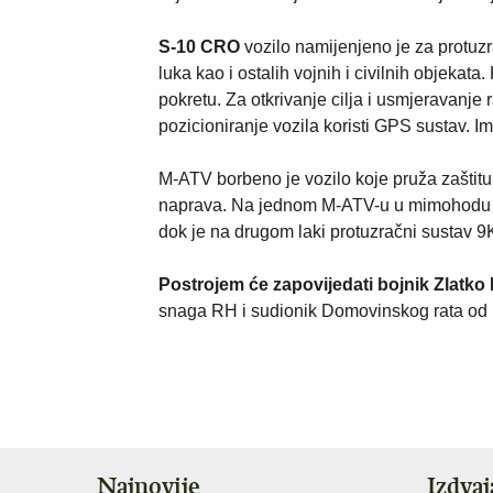
S-10 CRO
vozilo namijenjeno je za protuzr
luka kao i ostalih vojnih i civilnih objekata
pokretu. Za otkrivanje cilja i usmjeravanje 
pozicioniranje vozila koristi GPS sustav. Im
M-ATV borbeno je vozilo koje pruža zaštitu 
naprava. Na jednom M-ATV-u u mimohodu na
dok je na drugom laki protuzračni sustav 9
Postrojem će zapovijedati bojnik Zlatko
snaga RH i sudionik Domovinskog rata od 
Najnovije
Izdva