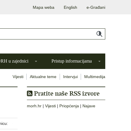
Mapa weba
English
e-Građani
H u zajednici
Pristup informacijama
Vijesti
Aktualne teme
Intervjui
Multimedija
Pratite naše RSS izvore
morh.hr
|
Vijesti
|
Priopćenja
|
Najave
nicu: