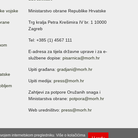
ke vojske
Ministarstvo obrane Republike Hrvatske
brane
Trg kralja Petra Krešimira IV br. 1 10000
Zagreb
Tel: +385 (1) 4567 111
anom
E-adresa za tijela državne uprave i za e-
službene dopise:
pisarnica@morh.hr
Upiti građana:
gradjani@morh.hr
atske
Upiti medija:
press@morh.hr
sobljem
Zahtjevi za potpore Oružanih snaga i
Ministarstva obrane:
potpora@morh.hr
Web uredništvo:
press@morh.hr
u svojem internetskom pregledniku. Više o kolačićima