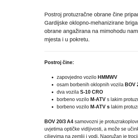
Postroj protuzračne obrane čine pripa
Gardijske oklopno-mehanizirane briga
obrane angažirana na mimohodu namije
mjesta i u pokretu.
Postroj čine:
zapovjedno vozilo
HMMWV
osam borbenih oklopnih vozila
BOV 2
dva vozila
S-10 CRO
borbeno vozilo
M-ATV
s lakim protu
borbeno vozilo
M-ATV s
lakim protu
BOV 20/3 A4
samovozni je protuzrakoplovn
uvjetima optičke vidljivosti, a može se učin
ciljevima na zemlji i vodi. Naoružan je tro