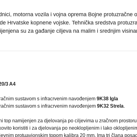
dnici, motorna vozila i vojna oprema Bojne protuzračne 
de Hrvatske kopnene vojske. Tehnička sredstva protuzr
njena su za gađanje ciljeva na malim i srednjim visina
0/3 A4
zračnim sustavom s infracrvenim navođenjem
9K38 Igla
zračnim sustavom s infracrvenim navođenjem
9K32 Strela
.
i top namijenjen za djelovanja po ciljevima u zračnom prostoru
kovito koristiti i za djelovanja po neoklopljenim i lako oklopljeni
cijevnim protuavionskim topom kalibra 20 mm. Ima tri člana posa