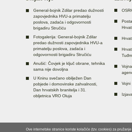
General-bojnik Zdilar predao dužnosti
OSR
zapovjednika HVU-a primatelju
Posta
poslova, zadaća i odgovornosti
Hrvat
brigadiru Stručiću
Fotogalerija: General-bojnik Zdilar
Hrvat
predao dužnosti zapovjednika HVU-a
primatelju poslova, zadaća i
Hrvat
odgovornosti brigadiru Stručiću
Tuđm
Anušić: Čovjek je ključ obrane, tehnika
Vojna
sama nije dovoljna
agenc
U Kninu svečano obilježen Dan
Vojni 
pobjede i domovinske zahvalnosti,
Dan hrvatskih branitelja i 31.
Izjav
obljetnica VRO Oluja
Ove internetske stranice koriste kolačiće (tzv. cookies) za pružanj