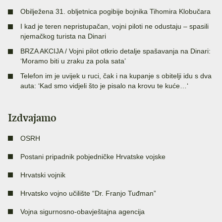
Obilježena 31. obljetnica pogibije bojnika Tihomira Klobučara
I kad je teren nepristupačan, vojni piloti ne odustaju – spasili
njemačkog turista na Dinari
BRZA AKCIJA / Vojni pilot otkrio detalje spašavanja na Dinari:
‘Moramo biti u zraku za pola sata’
Telefon im je uvijek u ruci, čak i na kupanje s obitelji idu s dva
auta: ‘Kad smo vidjeli što je pisalo na krovu te kuće…‘
Izdvajamo
OSRH
Postani pripadnik pobjedničke Hrvatske vojske
Hrvatski vojnik
Hrvatsko vojno učilište “Dr. Franjo Tuđman”
Vojna sigurnosno-obavještajna agencija