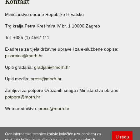
Kontakt
Ministarstvo obrane Republike Hrvatske
Trg kralja Petra Krešimira IV br. 1 10000 Zagreb
Tel: +385 (1) 4567 111
E-adresa za tijela državne uprave i za e-službene dopise:
pisarnica@morh.hr
Upiti građana:
gradjani@morh.hr
Upiti medija:
press@morh.hr
Zahtjevi za potpore Oružanih snaga i Ministarstva obrane:
potpora@morh.hr
Web uredništvo:
press@morh.hr
Ove internetske stranice koriste kolačiće (tzv. cookies) za
U redu
pružanje boljeg korisničkog iskustva i funkcionalnosti.