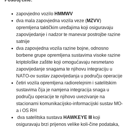
zapovjedno vozilo
HMMWV
dva mala zapovjedna vozila veze (
MZVV
)
opremljena taktičkim uređajima koji osiguravaju
zapovijedanje i nadzor te manevar postrojbe razine
satnije
dva zapovjedna vozila razine bojne, odnosno
borbene grupe opremljena sustavima visoke razine
kriptološke zaštite koji omogućavaju nesmetano
zapovijedanje snagama te njihovu integraciju u
NATO-ov sustav zapovijedanja u području operacije
četiri vozila opremljena radiorelejnim i satelitskim
sustavima čija je namjena integracija snaga u
području operacije te njihovo uvezivanje na
stacionarni komunikacijsko-informacijski sustav MO-
a i OS RH
dva satelitska sustava
HAWKEYE III
koji
osiguravaju brzi prijenos velike koli-čine podataka,