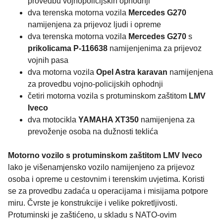
provedbu vojnopolicijskih ophodnji
dva terenska motorna vozila
Mercedes G270
namijenjena za prijevoz ljudi i opreme
dva terenska motorna vozila
Mercedes G270
s
prikolicama P-116638
namijenjenima za prijevoz
vojnih pasa
dva motorna vozila
Opel Astra karavan
namijenjena
za provedbu vojno-policijskih ophodnji
četiri motorna vozila s protuminskom zaštitom
LMV
Iveco
dva motocikla
YAMAHA XT350
namijenjena za
prevoženje osoba na dužnosti teklića
Motorno vozilo s protuminskom zaštitom LMV Iveco
lako je višenamjensko vozilo namijenjeno za prijevoz
osoba i opreme u cestovnim i terenskim uvjetima. Koristi
se za provedbu zadaća u operacijama i misijama potpore
miru. Čvrste je konstrukcije i velike pokretljivosti.
Protuminski je zaštićeno, u skladu s NATO-ovim