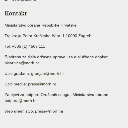
Kontakt
Ministarstvo obrane Republike Hrvatske
Trg kralja Petra Krešimira IV br. 1 10000 Zagreb
Tel: +385 (1) 4567 111
E-adresa za tijela državne uprave i za e-službene dopise:
pisarnica@morh.hr
Upiti građana:
gradjani@morh.hr
Upiti medija:
press@morh.hr
Zahtjevi za potpore Oružanih snaga i Ministarstva obrane:
potpora@morh.hr
Web uredništvo:
press@morh.hr