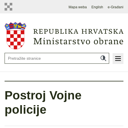
Mapa weba
English
e-Građani
Postroj Vojne
policije