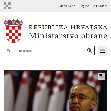
Mapa weba
English
e-Građani