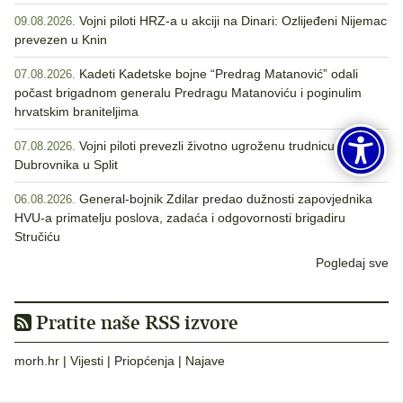
Vojni piloti HRZ-a u akciji na Dinari: Ozlijeđeni Nijemac
09.08.2026.
prevezen u Knin
Kadeti Kadetske bojne “Predrag Matanović” odali
07.08.2026.
počast brigadnom generalu Predragu Matanoviću i poginulim
hrvatskim braniteljima
Vojni piloti prevezli životno ugroženu trudnicu iz
07.08.2026.
Dubrovnika u Split
General-bojnik Zdilar predao dužnosti zapovjednika
06.08.2026.
HVU-a primatelju poslova, zadaća i odgovornosti brigadiru
Stručiću
Pogledaj sve
Pratite naše RSS izvore
morh.hr
|
Vijesti
|
Priopćenja
|
Najave