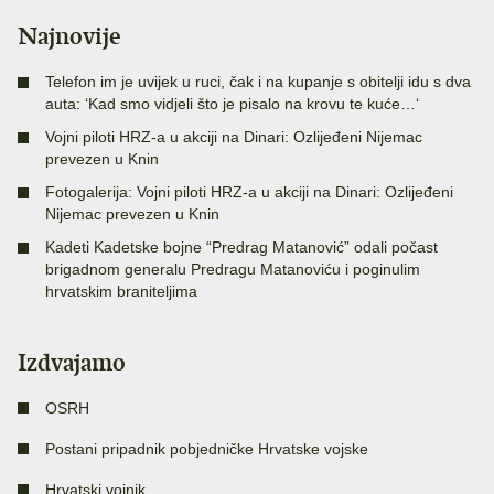
Najnovije
Telefon im je uvijek u ruci, čak i na kupanje s obitelji idu s dva
auta: ‘Kad smo vidjeli što je pisalo na krovu te kuće…‘
Vojni piloti HRZ-a u akciji na Dinari: Ozlijeđeni Nijemac
prevezen u Knin
Fotogalerija: Vojni piloti HRZ-a u akciji na Dinari: Ozlijeđeni
Nijemac prevezen u Knin
Kadeti Kadetske bojne “Predrag Matanović” odali počast
brigadnom generalu Predragu Matanoviću i poginulim
hrvatskim braniteljima
Izdvajamo
OSRH
Postani pripadnik pobjedničke Hrvatske vojske
Hrvatski vojnik