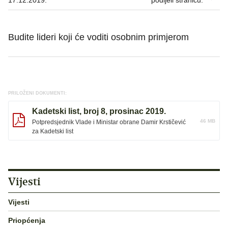
17.12.2019.
podijeli stranicu:
Budite lideri koji će voditi osobnim primjerom
PRILOŽENI DOKUMENTI:
Kadetski list, broj 8, prosinac 2019.
46 MB
Potpredsjednik Vlade i Ministar obrane Damir Krstičević
za Kadetski list
Vijesti
Vijesti
Priopćenja