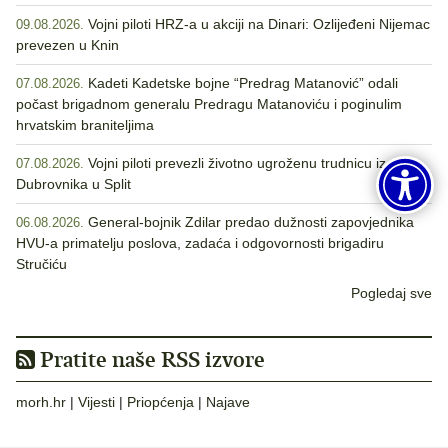
Vojni piloti HRZ-a u akciji na Dinari: Ozlijeđeni Nijemac
09.08.2026.
prevezen u Knin
Kadeti Kadetske bojne “Predrag Matanović” odali
07.08.2026.
počast brigadnom generalu Predragu Matanoviću i poginulim
hrvatskim braniteljima
Vojni piloti prevezli životno ugroženu trudnicu iz
07.08.2026.
Dubrovnika u Split
General-bojnik Zdilar predao dužnosti zapovjednika
06.08.2026.
HVU-a primatelju poslova, zadaća i odgovornosti brigadiru
Stručiću
Pogledaj sve
Pratite naše RSS izvore
morh.hr
|
Vijesti
|
Priopćenja
|
Najave