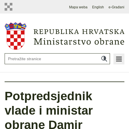
Mapa weba
English
e-Građani
Potpredsjednik
vlade i ministar
obrane Damir