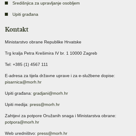
Središnjica za upravljanje osobljem
Upiti građana
Kontakt
Ministarstvo obrane Republike Hrvatske
Trg kralja Petra Krešimira IV br. 1 10000 Zagreb
Tel: +385 (1) 4567 111
E-adresa za tijela državne uprave i za e-službene dopise:
pisarnica@morh.hr
Upiti građana:
gradjani@morh.hr
Upiti medija:
press@morh.hr
Zahtjevi za potpore Oružanih snaga i Ministarstva obrane:
potpora@morh.hr
Web uredništvo:
press@morh.hr