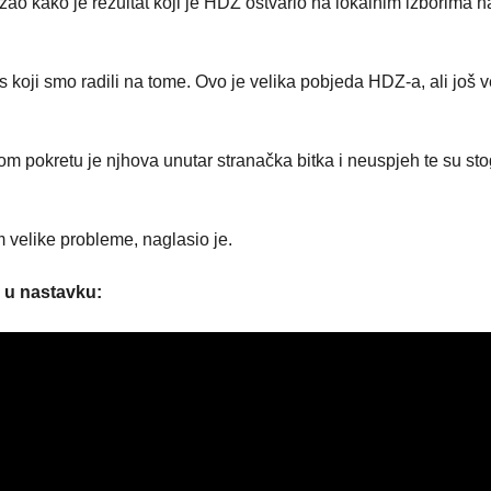
zao kako je rezultat koji je HDZ ostvario na lokalnim izborima na
nas koji smo radili na tome. Ovo je velika pobjeda HDZ-a, ali još v
 pokretu je njhova unutar stranačka bitka i neuspjeh te su st
m velike probleme, naglasio je.
e u nastavku: