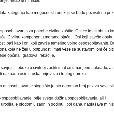
nje, rekao je ministar.
tala kategorija kao mogućnost i oni koji se budu pozivali na priz
sposobljavanja za potrebe civilne zaštite. Oni će imati obuku ko
d kuće. Civilnu komponentu moramo ojačati. Oni koji završe obuku
st, baš kao i oni koji završe temeljno vojno osposobljavanje. 
e ona koja ne želi u potpunosti imati veze sa sustavom, oni će biti
rebe općina i gradova, rekao je.
savjesti i obuku u civilnoj zaštiti imat će umanjenu naknadu, a o
i naknadu osim troška prijevoza i toplog obroka.
 osposobljavanje stoga što je bio ogroman broj priziva savjesti
o osposobljavanje, prije svega dužina osposobljavanja, ali i
rodila je plodom u zadnjih godinu i pol dana, naglašava minist