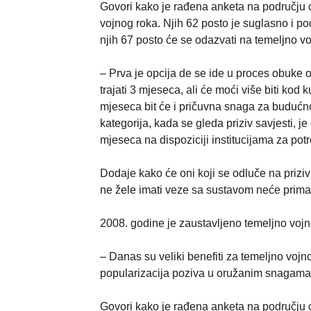
Govori kako je rađena anketa na području ci
vojnog roka. Njih 62 posto je suglasno i p
njih 67 posto će se odazvati na temeljno vo
– Prva je opcija de se ide u proces obuke o
trajati 3 mjeseca, ali će moći više biti ko
mjeseca bit će i pričuvna snaga za budućno
kategorija, kada se gleda priziv savjesti, j
mjeseca na dispoziciji institucijama za pot
Dodaje kako će oni koji se odluče na priziv 
ne žele imati veze sa sustavom neće primat
2008. godine je zaustavljeno temeljno vojno
– Danas su veliki benefiti za temeljno vojn
popularizacija poziva u oružanim snagama u
Govori kako je rađena anketa na području ci