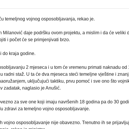
iču temeljnog vojnog osposobljavanja, rekao je.
 Milanović daje podršku ovom projektu, a mislim i da će veliki 
ti i počet će se primjenjivati brzo.
i do kraja godine.
osobljavanju 2 mjeseca i u tom će vremenu primati naknadu od
u radni staž. U ta će dva mjeseca steći temeljne vještine i znan
aoružanjem, uključujući taktiku, prvu pomoć i sve ono što vojni
v zadatak, naglasio je Anušić.
vezno za sve one koji imaju navršenih 18 godina pa do 30 godi
udu zdravi za temeljno vojno osposobljavanje.
ih vojno osposobljavanje nije obavezno. Trenutno ih se prijavlju