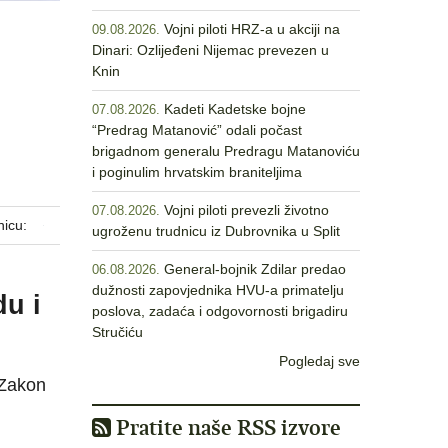
Vojni piloti HRZ-a u akciji na
09.08.2026.
Dinari: Ozlijeđeni Nijemac prevezen u
Knin
Kadeti Kadetske bojne
07.08.2026.
“Predrag Matanović” odali počast
brigadnom generalu Predragu Matanoviću
i poginulim hrvatskim braniteljima
Vojni piloti prevezli životno
07.08.2026.
nicu:
ugroženu trudnicu iz Dubrovnika u Split
General-bojnik Zdilar predao
06.08.2026.
dužnosti zapovjednika HVU-a primatelju
u i
poslova, zadaća i odgovornosti brigadiru
Stručiću
Pogledaj sve
 Zakon
Pratite naše RSS izvore