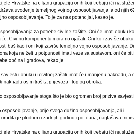
jele Hrvatske na ciljanu grupaciju onih koji trebaju ići na služe
održava uvođenje temeljnog vojnog osposobljavanja, a od njih 6
jno osposobljavanje. To je za nas potencijal, kazao je.
sposobljavanja za potrebe civilne zaštite. Oni će imati obuku ko
d kuće. Civilnu komponentu moramo ojačati. Oni koji završe obuku
st, baš kao i oni koji završe temeljno vojno osposobljavanje. 
e ona koja ne želi u potpunosti imati veze sa sustavom, oni će biti
rebe općina i gradova, rekao je.
savjesti i obuku u civilnoj zaštiti imat će umanjenu naknadu, a o
i naknadu osim troška prijevoza i toplog obroka.
 osposobljavanje stoga što je bio ogroman broj priziva savjesti
o osposobljavanje, prije svega dužina osposobljavanja, ali i
rodila je plodom u zadnjih godinu i pol dana, naglašava minist
jele Hrvatske na ciljanu grupaciju onih koji trebaju ići na služe