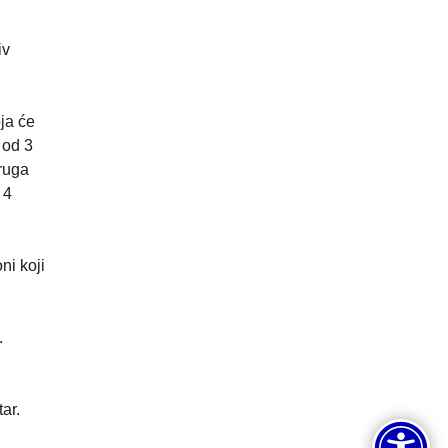
iv
ja će
 od 3
Druga
 4
ni koji
.
ar.