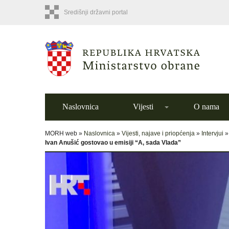
Središnji državni portal
Naslovnica
Vijesti
O nama
MORH web »
Naslovnica
»
Vijesti, najave i priopćenja
»
Intervjui
Ivan Anušić gostovao u emisiji “A, sada Vlada”