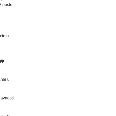
2 posto,
ećima.
ije
anje u
žavnosti