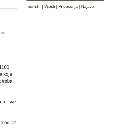
morh.hr
|
Vijesti
|
Priopćenja
|
Najave
dio
 1100
ja koja
k treba
na i sve
je od 12