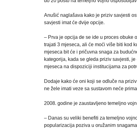
do 20 posto na temeljno vojno osposobljava
Anušić naglašava kako je priziv savjesti os
savjesti imat će dvije opcije.
– Prva je opcija de se ide u proces obuke o
trajati 3 mjeseca, ali će moći više biti ko
mjeseca bit će i pričuvna snaga za budućno
kategorija, kada se gleda priziv savjesti, j
mjeseca na dispoziciji institucijama za pot
Dodaje kako će oni koji se odluče na priziv 
ne žele imati veze sa sustavom neće primat
2008. godine je zaustavljeno temeljno vojno
– Danas su veliki benefiti za temeljno vojn
popularizacija poziva u oružanim snagama u