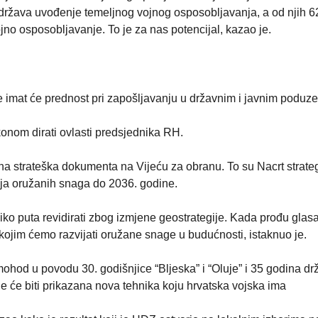
održava uvođenje temeljnog vojnog osposobljavanja, a od njih 6
jno osposobljavanje. To je za nas potencijal, kazao je.
e imat će prednost pri zapošljavanju u državnim i javnim poduz
onom dirati ovlasti predsjednika RH.
tna strateška dokumenta na Vijeću za obranu. To su Nacrt strateg
ja oružanih snaga do 2036. godine.
liko puta revidirati zbog izmjene geostrategije. Kada prođu glas
 kojim ćemo razvijati oružane snage u budućnosti, istaknuo je.
ohod u povodu 30. godišnjice “Bljeska” i “Oluje” i 35 godina dr
je će biti prikazana nova tehnika koju hrvatska vojska ima