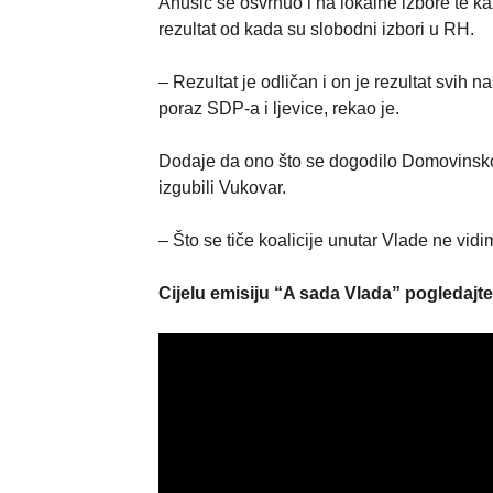
Anušić se osvrnuo i na lokalne izbore te ka
rezultat od kada su slobodni izbori u RH.
– Rezultat je odličan i on je rezultat svih 
poraz SDP-a i ljevice, rekao je.
Dodaje da ono što se dogodilo Domovinskom
izgubili Vukovar.
– Što se tiče koalicije unutar Vlade ne vidi
Cijelu emisiju “A sada Vlada” pogledajt