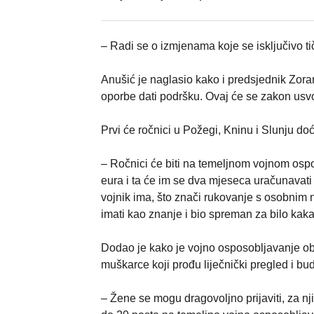
– Radi se o izmjenama koje se isključivo t
Anušić je naglasio kako i predsjednik Zoran
oporbe dati podršku. Ovaj će se zakon usvoji
Prvi će ročnici u Požegi, Kninu i Slunju doć
– Ročnici će biti na temeljnom vojnom osp
eura i ta će im se dva mjeseca uračunavati 
vojnik ima, što znači rukovanje s osobnim n
imati kao znanje i bio spreman za bilo kaka
Dodao je kako je vojno osposobljavanje ob
muškarce koji prođu liječnički pregled i b
– Žene se mogu dragovoljno prijaviti, za nj