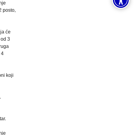
nje
2 posto,
ja će
 od 3
Druga
 4
ni koji
.
ar.
nje