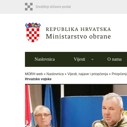
Središnji državni portal
Naslovnica
Vijesti
O nama
MORH web »
Naslovnica
»
Vijesti, najave i priopćenja
»
Priopćenj
Hrvatske vojske