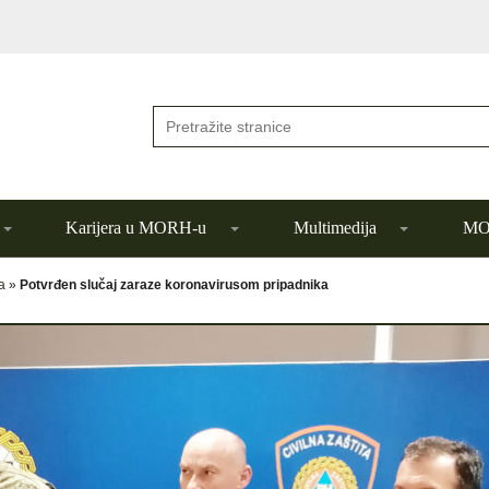
Karijera u MORH-u
Multimedija
MOR
a
»
Potvrđen slučaj zaraze koronavirusom pripadnika