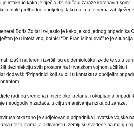
i je istaknuo kako je riječ o 32. slučaju zaraze koronavirusom:
iski kontakt prethodno oboljelog, tako da i dalje nema zabilježen
eneral Boris Zdilar izvijestio je kako je kod jednog pripadnika 
ten je u Infektivnoj bolnici “Dr. Fran Mihaljević” te je situacija
ah izašli na teren i izvršili su epidemiološke izvide te su u sura
ili dezinfekciju svih prostora na Hrvatskom vojnom učilištu i
ar dodavši: “Pripadnici koji su bili u kontaktu s oboljelim pripa
kontrolom”.
jele radnog vremena i mjere oko kretanja i okupljanja pripadni
je neodgodivih zadaća, u cilju smanjivanja rizika od zaraze.
avirusa otkazano je sudjelovanje pripadnika Hrvatske vojske n
ma i tečajevima, a aktivnosti u zemlji su svedene na manju mj