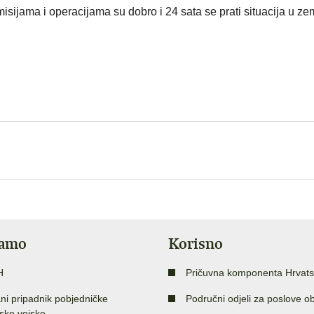
isijama i operacijama su dobro i 24 sata se prati situacija u zeml
jamo
Korisno
H
Pričuvna komponenta Hrvats
ni pripadnik pobjedničke
Područni odjeli za poslove o
ske vojske