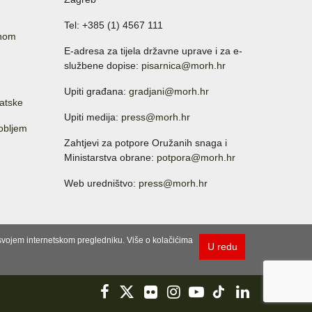
Tel: +385 (1) 4567 111
anom
E-adresa za tijela državne uprave i za e-
službene dopise:
pisarnica@morh.hr
Upiti građana:
gradjani@morh.hr
atske
Upiti medija:
press@morh.hr
sobljem
Zahtjevi za potpore Oružanih snaga i
Ministarstva obrane:
potpora@morh.hr
Web uredništvo:
press@morh.hr
u svojem internetskom pregledniku. Više o kolačićima
U redu