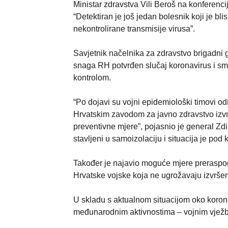
Ministar zdravstva Vili Beroš na konferencij
“Detektiran je još jedan bolesnik koji je bl
nekontrolirane transmisije virusa”.
Savjetnik načelnika za zdravstvo brigadni g
snaga RH potvrđen slučaj koronavirus i smješ
kontrolom.
“Po dojavi su vojni epidemiološki timovi odm
Hrvatskim zavodom za javno zdravstvo izvrš
preventivne mjere”, pojasnio je general Zdil
stavljeni u samoizolaciju i situacija je pod 
Također je najavio moguće mjere preraspod
Hrvatske vojske koja ne ugrožavaju izvršen
U skladu s aktualnom situacijom oko koron
međunarodnim aktivnostima – vojnim vježba