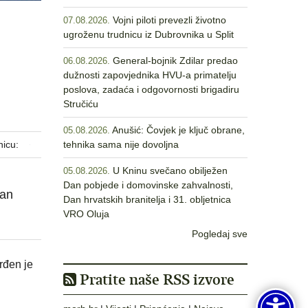
Vojni piloti prevezli životno
07.08.2026.
ugroženu trudnicu iz Dubrovnika u Split
General-bojnik Zdilar predao
06.08.2026.
dužnosti zapovjednika HVU-a primatelju
poslova, zadaća i odgovornosti brigadiru
Stručiću
Anušić: Čovjek je ključ obrane,
05.08.2026.
nicu:
tehnika sama nije dovoljna
U Kninu svečano obilježen
05.08.2026.
Dan pobjede i domovinske zahvalnosti,
dan
Dan hrvatskih branitelja i 31. obljetnica
VRO Oluja
Pogledaj sve
rđen je
Pratite naše RSS izvore