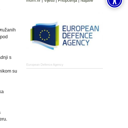
morh.hr
|
Vijesti
|
Priopćenja
|
Najave
e
Oružanih
 pod
dnji s
European Defence Agency
dnikom su
ka
a
eru.