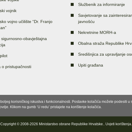
Službenik za informiranje
ski vojnik
Savjetovanje sa zainteresir
sko vojno učilište “Dr. Franjo
javnošću
an”
Nekretnine MORH-a
 sigurnosno-obavještajna
Obalna straža Republike Hrv
ija
Središnjica za upravljanje o
pilot
Upiti građana
a o pristupačnosti
e boljeg korisničkog iskustva i funkcionalnosti. Postavke kolačića možete podesiti 
 ovdje. Klikom na gumb ‘U redu’ pristajete na korištenje kolačića.
Copyright © 2008-2026 Ministarstvo obrane Republike Hrvatske..
Uvjeti korištenja
.