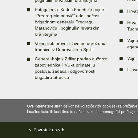
poginulim hrvatskim braniteljima
Fotogalerija: Kadeti Kadetske bojne
Hrvat
“Predrag Matanović” odali počast
brigadnom generalu Predragu
Hrvat
Matanoviću i poginulim hrvatskim
Tuđm
braniteljima
Vojna
Vojni piloti prevezli životno ugroženu
agenc
trudnicu iz Dubrovnika u Split
Vojni 
General-bojnik Zdilar predao dužnosti
zapovjednika HVU-a primatelju
Izjav
poslova, zadaća i odgovornosti
brigadiru Stručiću
Ove internetske stranice koriste kolačiće (tzv. cookies) za pružanj
i načinu kako ih koristimo te načinu kako ih onemogućiti pročitajte
Povratak na vrh