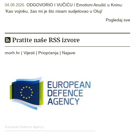
ODGOVORIO I VUČIĆU / Emotivni Anušić u Kninu:
04.08.2026.
‘Kao vojniku, žao mi je što nisam sudjelovao u Oluji’
Pogledaj sve
Pratite naše RSS izvore
morh.hr
|
Vijesti
|
Priopćenja
|
Najave
European Defence Agency