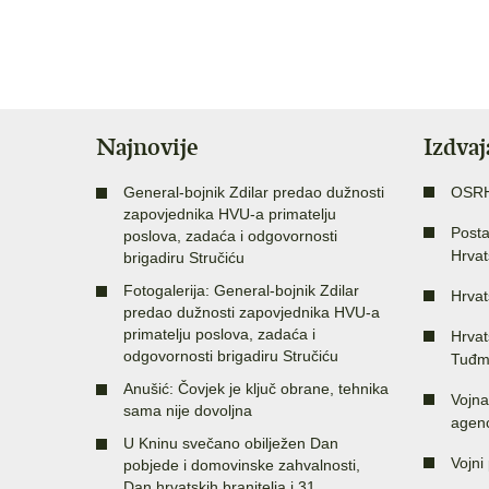
Najnovije
Izdva
General-bojnik Zdilar predao dužnosti
OSR
zapovjednika HVU-a primatelju
Posta
poslova, zadaća i odgovornosti
Hrvat
brigadiru Stručiću
Fotogalerija: General-bojnik Zdilar
Hrvat
predao dužnosti zapovjednika HVU-a
primatelju poslova, zadaća i
Hrvat
odgovornosti brigadiru Stručiću
Tuđm
Anušić: Čovjek je ključ obrane, tehnika
Vojna
sama nije dovoljna
agenc
U Kninu svečano obilježen Dan
Vojni 
pobjede i domovinske zahvalnosti,
Dan hrvatskih branitelja i 31.