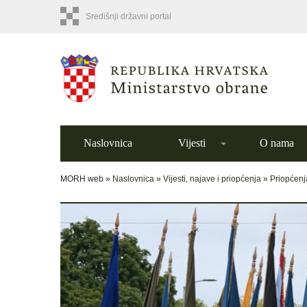
Središnji državni portal
Naslovnica
Vijesti
O nama
MORH web »
Naslovnica
»
Vijesti, najave i priopćenja
»
Priopćenj