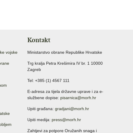
Kontakt
ke vojske
Ministarstvo obrane Republike Hrvatske
brane
Trg kralja Petra Krešimira IV br. 1 10000
Zagreb
Tel: +385 (1) 4567 111
anom
E-adresa za tijela državne uprave i za e-
službene dopise:
pisarnica@morh.hr
Upiti građana:
gradjani@morh.hr
atske
Upiti medija:
press@morh.hr
sobljem
Zahtjevi za potpore Oružanih snaga i