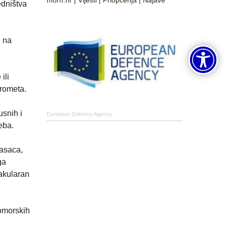
morh.hr
|
Vijesti
|
Priopćenja
|
Najave
edništva
, na
ili
prometa.
usnih i
European Defence Agency
eba.
gasaca,
ga
akularan
pomorskih