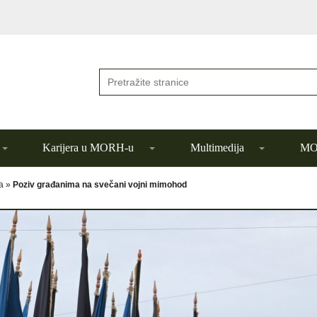
Karijera u MORH-u
Multimedija
MOR
a
»
Poziv građanima na svečani vojni mimohod