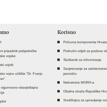
jamo
Korisno
H
Pričuvna komponenta Hrvats
ni pripadnik pobjedničke
Područni odjeli za poslove o
ske vojske
Službenik za informiranje
ski vojnik
Savjetovanje sa zainteresir
sko vojno učilište “Dr. Franjo
javnošću
an”
Nekretnine MORH-a
 sigurnosno-obavještajna
Obalna straža Republike Hrv
ija
Središnjica za upravljanje o
pilot