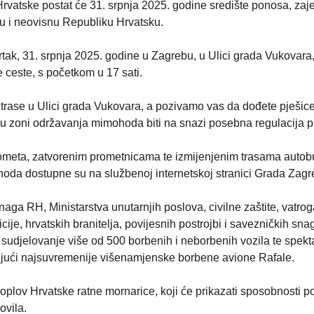
Hrvatske postat će 31. srpnja 2025. godine središte ponosa, zaj
nu i neovisnu Republiku Hrvatsku.
tak, 31. srpnja 2025. godine u Zagrebu, u Ulici grada Vukovara
 ceste, s početkom u 17 sati.
trase u Ulici grada Vukovara, a pozivamo vas da dođete pješice 
će u zoni održavanja mimohoda biti na snazi posebna regulacija 
rometa, zatvorenim prometnicama te izmijenjenim trasama autob
hoda dostupne su na službenoj internetskoj stranici Grada Zagr
ga RH, Ministarstva unutarnjih poslova, civilne zaštite, vatro
je, hrvatskih branitelja, povijesnih postrojbi i savezničkih sna
sudjelovanje više od 500 borbenih i neborbenih vozila te spekt
učujući najsuvremenije višenamjenske borbene avione Rafale.
moplov Hrvatske ratne mornarice, koji će prikazati sposobnosti 
ovila.