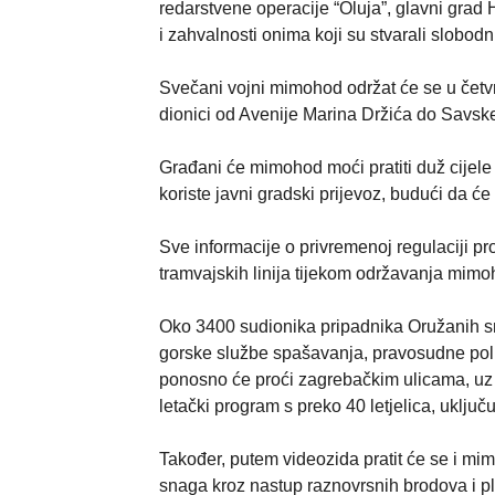
redarstvene operacije “Oluja”, glavni grad 
i zahvalnosti onima koji su stvarali slobod
Svečani vojni mimohod održat će se u četvr
dionici od Avenije Marina Držića do Savske
Građani će mimohod moći pratiti duž cijele 
koriste javni gradski prijevoz, budući da 
Sve informacije o privremenoj regulaciji p
tramvajskih linija tijekom održavanja mimo
Oko 3400 sudionika pripadnika Oružanih sna
gorske službe spašavanja, pravosudne polici
ponosno će proći zagrebačkim ulicama, uz 
letački program s preko 40 letjelica, uklj
Također, putem videozida pratit će se i mi
snaga kroz nastup raznovrsnih brodova i pl