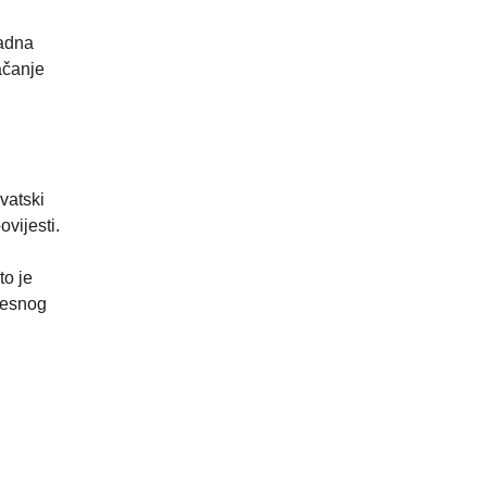
sadna
ačanje
vatski
vijesti.
to je
jesnog