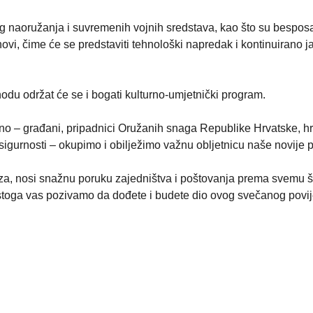
ovog naoružanja i suvremenih vojnih sredstava, kao što su bespo
novi, čime će se predstaviti tehnološki napredak i kontinuirano j
 održat će se i bogati kulturno-umjetnički program.
no – građani, pripadnici Oružanih snaga Republike Hrvatske, hr
sigurnosti – okupimo i obilježimo važnu obljetnicu naše novije po
a, nosi snažnu poruku zajedništva i poštovanja prema svemu š
stoga vas pozivamo da dođete i budete dio ovog svečanog povi