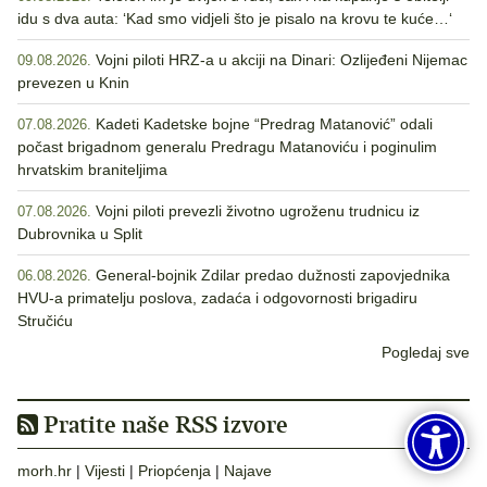
idu s dva auta: ‘Kad smo vidjeli što je pisalo na krovu te kuće…‘
Vojni piloti HRZ-a u akciji na Dinari: Ozlijeđeni Nijemac
09.08.2026.
prevezen u Knin
Kadeti Kadetske bojne “Predrag Matanović” odali
07.08.2026.
počast brigadnom generalu Predragu Matanoviću i poginulim
hrvatskim braniteljima
Vojni piloti prevezli životno ugroženu trudnicu iz
07.08.2026.
Dubrovnika u Split
General-bojnik Zdilar predao dužnosti zapovjednika
06.08.2026.
HVU-a primatelju poslova, zadaća i odgovornosti brigadiru
Stručiću
Pogledaj sve
Pratite naše RSS izvore
morh.hr
|
Vijesti
|
Priopćenja
|
Najave