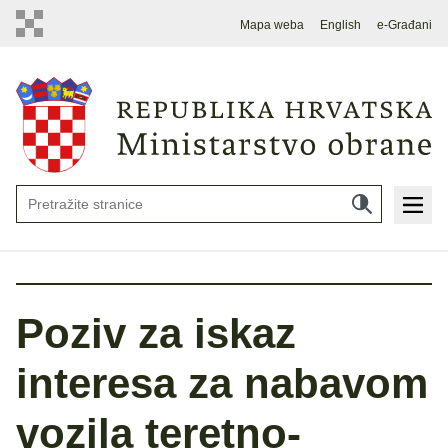
Mapa weba
English
e-Građani
Poziv za iskaz
interesa za nabavom
vozila teretno-