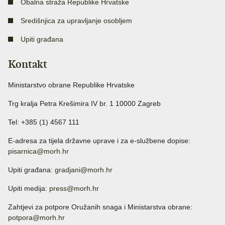
Obalna straža Republike Hrvatske
Središnjica za upravljanje osobljem
Upiti građana
Kontakt
Ministarstvo obrane Republike Hrvatske
Trg kralja Petra Krešimira IV br. 1 10000 Zagreb
Tel: +385 (1) 4567 111
E-adresa za tijela državne uprave i za e-službene dopise:
pisarnica@morh.hr
Upiti građana:
gradjani@morh.hr
Upiti medija:
press@morh.hr
Zahtjevi za potpore Oružanih snaga i Ministarstva obrane:
potpora@morh.hr