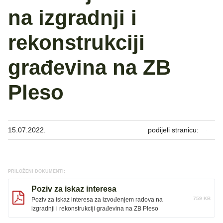
na izgradnji i
rekonstrukciji
građevina na ZB
Pleso
15.07.2022.
podijeli stranicu:
PRILOŽENI DOKUMENTI:
Poziv za iskaz interesa
759 KB
Poziv za iskaz interesa za izvođenjem radova na
izgradnji i rekonstrukciji građevina na ZB Pleso