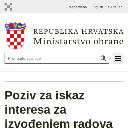
Mapa weba
English
e-Građani
Poziv za iskaz
interesa za
izvođenjem radova