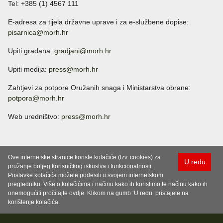
Tel: +385 (1) 4567 111
E-adresa za tijela državne uprave i za e-službene dopise:
pisarnica@morh.hr
Upiti građana:
gradjani@morh.hr
Upiti medija:
press@morh.hr
Zahtjevi za potpore Oružanih snaga i Ministarstva obrane:
potpora@morh.hr
Web uredništvo:
press@morh.hr
Ove internetske stranice koriste kolačiće (tzv. cookies) za
U redu
pružanje boljeg korisničkog iskustva i funkcionalnosti.
Postavke kolačića možete podesiti u svojem internetskom
pregledniku. Više o kolačićima i načinu kako ih koristimo te načinu kako ih
onemogućiti pročitajte ovdje. Klikom na gumb ‘U redu’ pristajete na
korištenje kolačića.