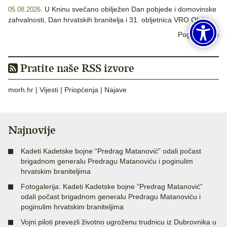
U Kninu svečano obilježen Dan pobjede i domovinske
05.08.2026.
zahvalnosti, Dan hrvatskih branitelja i 31. obljetnica VRO Oluja
Pogledaj sve
Pratite naše RSS izvore
morh.hr
|
Vijesti
|
Priopćenja
|
Najave
Najnovije
Kadeti Kadetske bojne “Predrag Matanović” odali počast
brigadnom generalu Predragu Matanoviću i poginulim
hrvatskim braniteljima
Fotogalerija: Kadeti Kadetske bojne “Predrag Matanović”
odali počast brigadnom generalu Predragu Matanoviću i
poginulim hrvatskim braniteljima
Vojni piloti prevezli životno ugroženu trudnicu iz Dubrovnika u