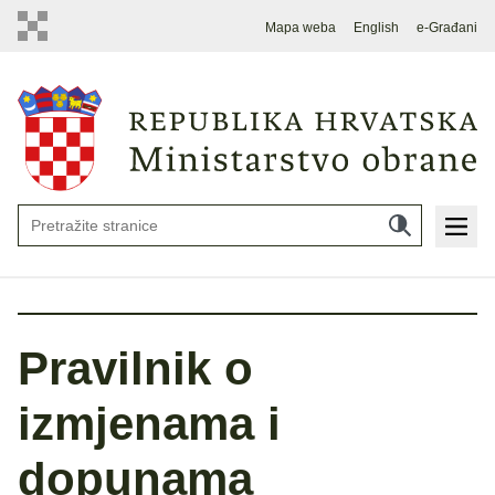
Mapa weba
English
e-Građani
Pravilnik o
izmjenama i
dopunama