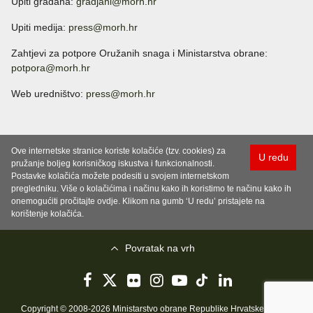
Upiti građana:
gradjani@morh.hr
Upiti medija:
press@morh.hr
Zahtjevi za potpore Oružanih snaga i Ministarstva obrane:
potpora@morh.hr
Web uredništvo:
press@morh.hr
Ove internetske stranice koriste kolačiće (tzv. cookies) za
U redu
pružanje boljeg korisničkog iskustva i funkcionalnosti.
Postavke kolačića možete podesiti u svojem internetskom
pregledniku. Više o kolačićima i načinu kako ih koristimo te načinu kako ih
onemogućiti pročitajte ovdje. Klikom na gumb ‘U redu’ pristajete na
korištenje kolačića.
Povratak na vrh
Copyright © 2008-2026 Ministarstvo obrane Republike Hrvatske..
Uvjeti