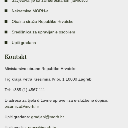
Savjetovanje sa zainteresiranom javnošću
Nekretnine MORH-a
Obalna straža Republike Hrvatske
Središnjica za upravljanje osobljem
Upiti građana
Kontakt
Ministarstvo obrane Republike Hrvatske
Trg kralja Petra Krešimira IV br. 1 10000 Zagreb
Tel: +385 (1) 4567 111
E-adresa za tijela državne uprave i za e-službene dopise:
pisarnica@morh.hr
Upiti građana:
gradjani@morh.hr
Upiti medija:
press@morh.hr