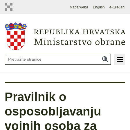
Mapa weba
English
e-Građani
Pravilnik o
osposobljavanju
vojnih osoba za