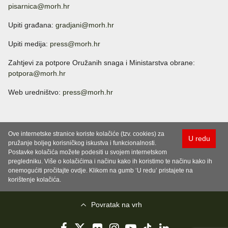
pisarnica@morh.hr
Upiti građana:
gradjani@morh.hr
Upiti medija:
press@morh.hr
Zahtjevi za potpore Oružanih snaga i Ministarstva obrane:
potpora@morh.hr
Web uredništvo:
press@morh.hr
Ove internetske stranice koriste kolačiće (tzv. cookies) za
U redu
pružanje boljeg korisničkog iskustva i funkcionalnosti.
Postavke kolačića možete podesiti u svojem internetskom
pregledniku. Više o kolačićima i načinu kako ih koristimo te načinu kako ih
onemogućiti pročitajte ovdje. Klikom na gumb ‘U redu’ pristajete na
korištenje kolačića.
Povratak na vrh