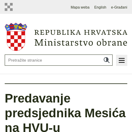
Mapa weba
English
e-Građani
Predavanje
predsjednika Mesića
na HVU-u