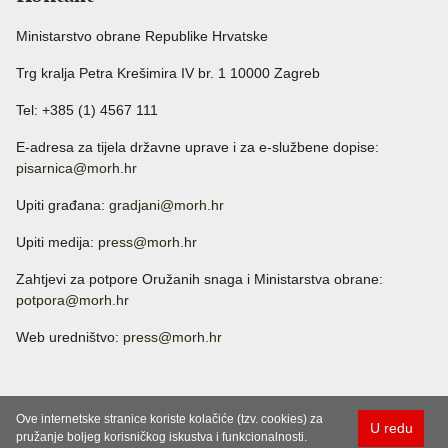
Ministarstvo obrane Republike Hrvatske
Trg kralja Petra Krešimira IV br. 1 10000 Zagreb
Tel: +385 (1) 4567 111
E-adresa za tijela državne uprave i za e-službene dopise:
pisarnica@morh.hr
Upiti građana:
gradjani@morh.hr
Upiti medija:
press@morh.hr
Zahtjevi za potpore Oružanih snaga i Ministarstva obrane:
potpora@morh.hr
Web uredništvo:
press@morh.hr
Ove internetske stranice koriste kolačiće (tzv. cookies) za
U redu
pružanje boljeg korisničkog iskustva i funkcionalnosti.