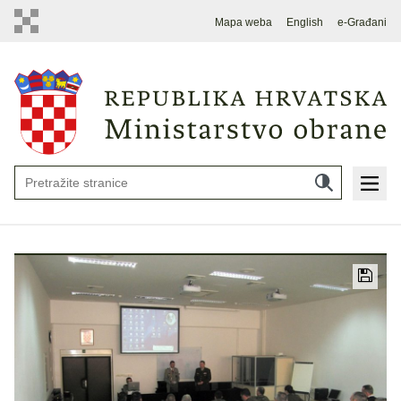
Mapa weba
English
e-Građani