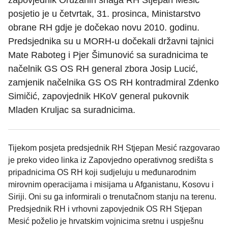
zapovjednik Oružanih snaga RH Stjepan Mesić
posjetio je u četvrtak, 31. prosinca, Ministarstvo
obrane RH gdje je dočekao novu 2010. godinu.
Predsjednika su u MORH-u dočekali državni tajnici
Mate Raboteg i Pjer Šimunović sa suradnicima te
načelnik GS OS RH general zbora Josip Lucić,
zamjenik načelnika GS OS RH kontradmiral Zdenko
Simičić, zapovjednik HKoV general pukovnik
Mladen Kruljac sa suradnicima.
Tijekom posjeta predsjednik RH Stjepan Mesić razgovarao
je preko video linka iz Zapovjedno operativnog središta s
pripadnicima OS RH koji sudjeluju u međunarodnim
mirovnim operacijama i misijama u Afganistanu, Kosovu i
Siriji. Oni su ga informirali o trenutačnom stanju na terenu.
Predsjednik RH i vrhovni zapovjednik OS RH Stjepan
Mesić poželio je hrvatskim vojnicima sretnu i uspješnu