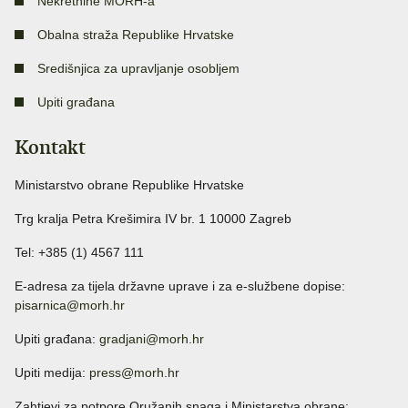
Nekretnine MORH-a
Obalna straža Republike Hrvatske
Središnjica za upravljanje osobljem
Upiti građana
Kontakt
Ministarstvo obrane Republike Hrvatske
Trg kralja Petra Krešimira IV br. 1 10000 Zagreb
Tel: +385 (1) 4567 111
E-adresa za tijela državne uprave i za e-službene dopise:
pisarnica@morh.hr
Upiti građana:
gradjani@morh.hr
Upiti medija:
press@morh.hr
Zahtjevi za potpore Oružanih snaga i Ministarstva obrane: