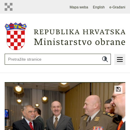
Mapa weba
English
e-Građani