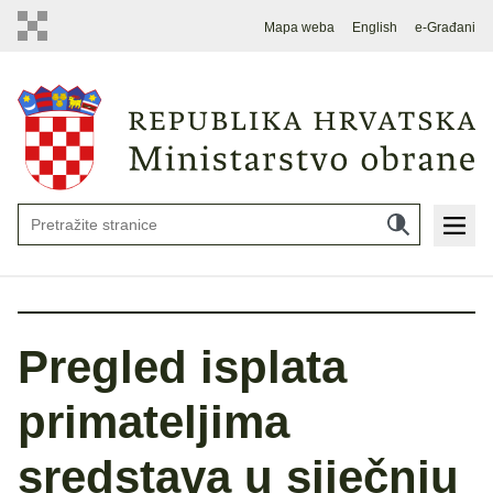
Mapa weba
English
e-Građani
Pregled isplata
primateljima
sredstava u siječnju