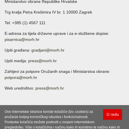
Ministarstvo obrane Republike Hrvatske
Trg kralja Petra Krešimira IV br. 1 10000 Zagreb
Tel: +385 (1) 4567 111
E-adresa za tijela državne uprave i za e-službene dopise:
pisarnica@morh.hr
Upiti građana:
gradjani@morh.hr
Upiti medija:
press@morh.hr
Zahtjevi za potpore Oružanih snaga i Ministarstva obrane:
potpora@morh.hr
Web uredništvo:
press@morh.hr
Ove internetske stranice koriste kolačiće (tzv. cookies) za
U redu
pružanje boljeg korisničkog iskustva i funkcionalnosti.
Postavke kolačića možete podesiti u svojem internetskom
pregledniku. Više o kolačićima i načinu kako ih koristimo te načinu kako ih