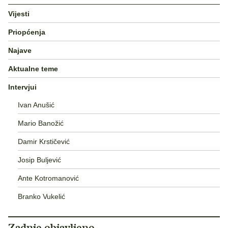
Vijesti
Priopćenja
Najave
Aktualne teme
Intervjui
Ivan Anušić
Mario Banožić
Damir Krstičević
Josip Buljević
Ante Kotromanović
Branko Vukelić
Zadnje objavljeno