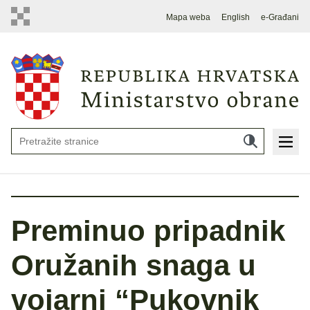
Mapa weba
English
e-Građani
Preminuo pripadnik
Oružanih snaga u
vojarni “Pukovnik