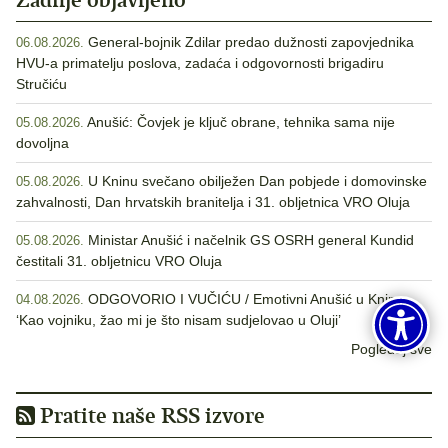
General-bojnik Zdilar predao dužnosti zapovjednika
06.08.2026.
HVU-a primatelju poslova, zadaća i odgovornosti brigadiru
Stručiću
Anušić: Čovjek je ključ obrane, tehnika sama nije
05.08.2026.
dovoljna
U Kninu svečano obilježen Dan pobjede i domovinske
05.08.2026.
zahvalnosti, Dan hrvatskih branitelja i 31. obljetnica VRO Oluja
Ministar Anušić i načelnik GS OSRH general Kundid
05.08.2026.
čestitali 31. obljetnicu VRO Oluja
ODGOVORIO I VUČIĆU / Emotivni Anušić u Kninu:
04.08.2026.
‘Kao vojniku, žao mi je što nisam sudjelovao u Oluji’
Pogledaj sve
Pratite naše RSS izvore