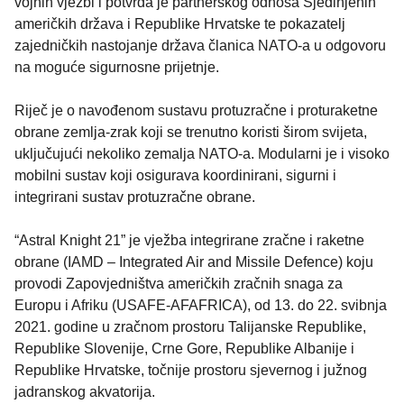
vojnih vježbi i potvrda je partnerskog odnosa Sjedinjenih
američkih država i Republike Hrvatske te pokazatelj
zajedničkih nastojanje država članica NATO-a u odgovoru
na moguće sigurnosne prijetnje.
Riječ je o navođenom sustavu protuzračne i proturaketne
obrane zemlja-zrak koji se trenutno koristi širom svijeta,
uključujući nekoliko zemalja NATO-a. Modularni je i visoko
mobilni sustav koji osigurava koordinirani, sigurni i
integrirani sustav protuzračne obrane.
“Astral Knight 21” je vježba integrirane zračne i raketne
obrane (IAMD – Integrated Air and Missile Defence) koju
provodi Zapovjedništva američkih zračnih snaga za
Europu i Afriku (USAFE-AFAFRICA), od 13. do 22. svibnja
2021. godine u zračnom prostoru Talijanske Republike,
Republike Slovenije, Crne Gore, Republike Albanije i
Republike Hrvatske, točnije prostoru sjevernog i južnog
jadranskog akvatorija.