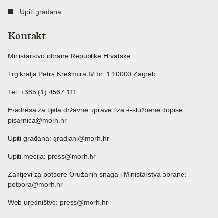
Upiti građana
Kontakt
Ministarstvo obrane Republike Hrvatske
Trg kralja Petra Krešimira IV br. 1 10000 Zagreb
Tel: +385 (1) 4567 111
E-adresa za tijela državne uprave i za e-službene dopise:
pisarnica@morh.hr
Upiti građana:
gradjani@morh.hr
Upiti medija:
press@morh.hr
Zahtjevi za potpore Oružanih snaga i Ministarstva obrane:
potpora@morh.hr
Web uredništvo:
press@morh.hr