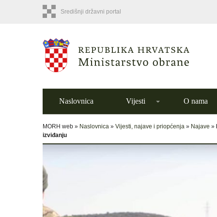
Središnji državni portal
Naslovnica
Vijesti
O nama
MORH web »
Naslovnica
»
Vijesti, najave i priopćenja
»
Najave
»
izviđanju