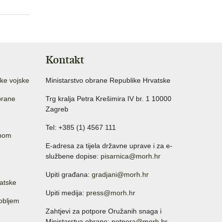
Kontakt
ke vojske
Ministarstvo obrane Republike Hrvatske
brane
Trg kralja Petra Krešimira IV br. 1 10000
Zagreb
Tel: +385 (1) 4567 111
anom
E-adresa za tijela državne uprave i za e-
službene dopise:
pisarnica@morh.hr
Upiti građana:
gradjani@morh.hr
atske
Upiti medija:
press@morh.hr
sobljem
Zahtjevi za potpore Oružanih snaga i
Ministarstva obrane:
potpora@morh.hr