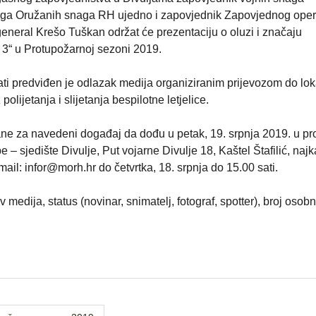
aga Oružanih snaga RH ujedno i zapovjednik Zapovjednog oper
eneral Krešo Tuškan održat će prezentaciju o oluzi i značaju
 3“ u Protupožarnoj sezoni 2019.
ti predviđen je odlazak medija organiziranim prijevozom do lok
lijetanja i slijetanja bespilotne letjelice.
ne za navedeni događaj da dođu u petak, 19. srpnja 2019. u pro
– sjedište Divulje, Put vojarne Divulje 18, Kaštel Štafilić, najk
mail: infor@morh.hr do četvrtka, 18. srpnja do 15.00 sati.
 medija, status (novinar, snimatelj, fotograf, spotter), broj osobne