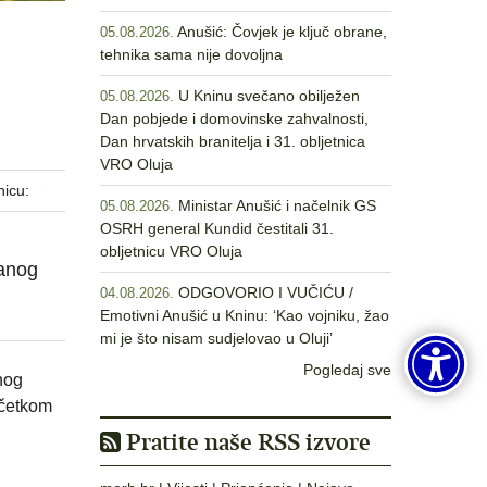
Anušić: Čovjek je ključ obrane,
05.08.2026.
tehnika sama nije dovoljna
U Kninu svečano obilježen
05.08.2026.
Dan pobjede i domovinske zahvalnosti,
Dan hrvatskih branitelja i 31. obljetnica
VRO Oluja
nicu:
Ministar Anušić i načelnik GS
05.08.2026.
OSRH general Kundid čestitali 31.
obljetnicu VRO Oluja
ranog
ODGOVORIO I VUČIĆU /
04.08.2026.
Emotivni Anušić u Kninu: ‘Kao vojniku, žao
mi je što nisam sudjelovao u Oluji’
Pogledaj sve
anog
očetkom
Pratite naše RSS izvore