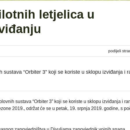
lotnih letjelica u
viđanju
podijeli stra
sustava “Orbiter 3” koji se koriste u sklopu izviđanja i 
ovnih sustava “Orbiter 3” koji se koriste u sklopu izviđanja i r
zone 2019., održat će se u petak, 19. srpnja 2019. godine, s p
ogasnog zapovjedništva u Divuljama zapovjednik vojnih snaga