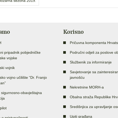
požarna sezona 2019.
jamo
Korisno
H
Pričuvna komponenta Hrvats
ni pripadnik pobjedničke
Područni odjeli za poslove o
ske vojske
Službenik za informiranje
ski vojnik
Savjetovanje sa zainteresir
sko vojno učilište “Dr. Franjo
javnošću
an”
Nekretnine MORH-a
 sigurnosno-obavještajna
Obalna straža Republike Hrv
ija
Središnjica za upravljanje o
pilot
Upiti građana
a o pristupačnosti