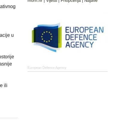
morh.hr
|
Vijesti
|
Priopćenja
|
Najave
ativnog
acije u
storije
asnije
European Defence Agency
 ili