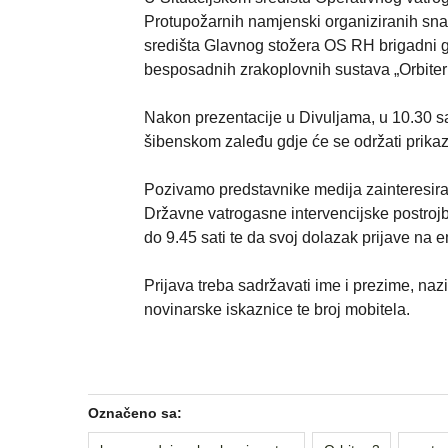
Protupožarnih namjenski organiziranih sn
središta Glavnog stožera OS RH brigadni g
besposadnih zrakoplovnih sustava „Orbiter
Nakon prezentacije u Divuljama, u 10.30 sa
šibenskom zaleđu gdje će se održati prikaz po
Pozivamo predstavnike medija zainteresira
Državne vatrogasne intervencijske postrojbe 
do 9.45 sati te da svoj dolazak prijave na e
Prijava treba sadržavati ime i prezime, naziv
novinarske iskaznice te broj mobitela.
Označeno sa: