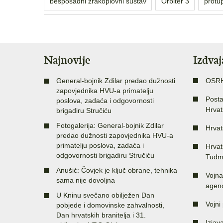
besposadni zrakoplovni sustav
Orbiter 3
protu
Najnovije
Izdva
General-bojnik Zdilar predao dužnosti
OSR
zapovjednika HVU-a primatelju
Posta
poslova, zadaća i odgovornosti
Hrvat
brigadiru Stručiću
Fotogalerija: General-bojnik Zdilar
Hrvat
predao dužnosti zapovjednika HVU-a
primatelju poslova, zadaća i
Hrvat
odgovornosti brigadiru Stručiću
Tuđm
Anušić: Čovjek je ključ obrane, tehnika
Vojna
sama nije dovoljna
agenc
U Kninu svečano obilježen Dan
Vojni 
pobjede i domovinske zahvalnosti,
Dan hrvatskih branitelja i 31.
Izjav