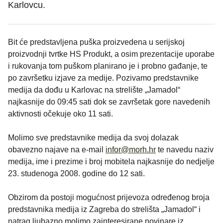
Karlovcu.
Bit će predstavljena puška proizvedena u serijskoj
proizvodnji tvrtke HS Produkt, a osim prezentacije uporabe
i rukovanja tom puškom planirano je i probno gađanje, te
po završetku izjave za medije. Pozivamo predstavnike
medija da dođu u Karlovac na strelište „Jamadol“
najkasnije do 09:45 sati dok se završetak gore navedenih
aktivnosti očekuje oko 11 sati.
Molimo sve predstavnike medija da svoj dolazak
obavezno najave na e-mail
infor@morh.hr
te navedu naziv
medija, ime i prezime i broj mobitela najkasnije do nedjelje
23. studenoga 2008. godine do 12 sati.
Obzirom da postoji mogućnost prijevoza određenog broja
predstavnika medija iz Zagreba do strelišta „Jamadol“ i
natrag ljubazno molimo zainteresirane novinare iz