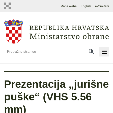
Mapa weba
English
e-Građani
Prezentacija „jurišne
puške“ (VHS 5.56
mm)