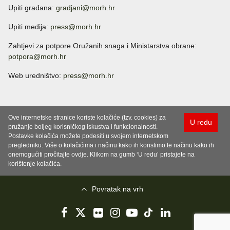
Upiti građana:
gradjani@morh.hr
Upiti medija:
press@morh.hr
Zahtjevi za potpore Oružanih snaga i Ministarstva obrane:
potpora@morh.hr
Web uredništvo:
press@morh.hr
Ove internetske stranice koriste kolačiće (tzv. cookies) za
U redu
pružanje boljeg korisničkog iskustva i funkcionalnosti.
Postavke kolačića možete podesiti u svojem internetskom
pregledniku. Više o kolačićima i načinu kako ih koristimo te načinu kako ih
onemogućiti pročitajte ovdje. Klikom na gumb ‘U redu’ pristajete na
korištenje kolačića.
Povratak na vrh