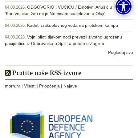
ODGOVORIO I VUČIĆU / Emotivni Anušić u Kninu:
04.08.2026.
‘Kao vojniku, žao mi je što nisam sudjelovao u Oluji’
Kadeti zrakoplovnog voda na pilotskom kampu
04.08.2026.
Vojni piloti tijekom noći prevezli životno ugroženu
04.08.2026.
pacijenticu iz Dubrovnika u Split, a potom u Zagreb
Pogledaj sve
Pratite naše RSS izvore
morh.hr
|
Vijesti
|
Priopćenja
|
Najave