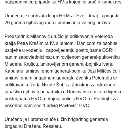
najspremnijeg pripadnika HV-a kojem je uručio samokres.
Uručena je i pohvala klapi HRM-a “Sveti Juraj” u prigodi
20 godina njihovog rada i promicanja vojnog poziva.
Predsjednik Milanović uručio je odlikovanja Velereda
kralja Petra Krešimira IV. s lentom i Danicom za osobite
uspjehe u vođenju i zapovijedanju postrojbama OSRH
ratnim zapovjednicima: umirovljenom general-pukovniku
Mladenu Kruljcu, umirovljenom general-bojniku Ivanu
Kapularu, umirovljenom general-bojniku Jozi Milićeviću i
umirovljenom brigadnom generalu Zvonku Peternelu te
odlikovanja Reda Nikole Šubića Zrinskog za iskazano
junaštvo njihovih pripadnika u Domovinskom ratu dvjema
postrojbama HVO-a: Vojnoj policiji HVO-a i Postrojbi za
posebne namjene “Ludvig Pavlović” HVO.
Uručeno je i promaknuće u čin brigadnog generala
brigadiru Draženu Ressleru.