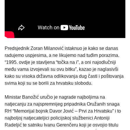
Predsjednik Zoran Milanović istaknuo je kako se danas
radujemo uspjesima, a ne likujemo nad tuđim porazima.
“1995. ovdje je stavljena “točka na i”, a oni najodlučniji
među vama izvojevali su ovu bitku”, kazao je naglasivši
kako su visoka državna odlikovanja dug časti i poštovanja
svima koji su se borili za hrvatsku slobodu.
Ministar Banožić uručio je nagrade najboljima na
natjecanju za najspremnijeg pripadnika Oružanih snaga
RH “Memorijal bojnik Davor Jović – Prvi za Hrvatsku” i to
najboljoj natjecateljici policijskoj službenici Antoniji
Radeljić te satniku Ivanu Gerenčeru koji je osvojio titulu