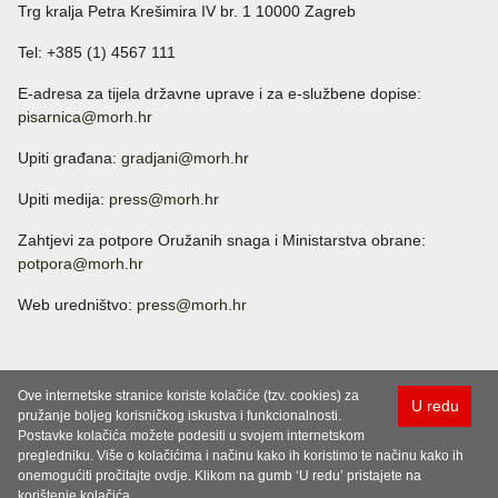
Trg kralja Petra Krešimira IV br. 1 10000 Zagreb
Tel: +385 (1) 4567 111
E-adresa za tijela državne uprave i za e-službene dopise:
pisarnica@morh.hr
Upiti građana:
gradjani@morh.hr
Upiti medija:
press@morh.hr
Zahtjevi za potpore Oružanih snaga i Ministarstva obrane:
potpora@morh.hr
Web uredništvo:
press@morh.hr
Ove internetske stranice koriste kolačiće (tzv. cookies) za
U redu
pružanje boljeg korisničkog iskustva i funkcionalnosti.
Postavke kolačića možete podesiti u svojem internetskom
pregledniku. Više o kolačićima i načinu kako ih koristimo te načinu kako ih
onemogućiti pročitajte ovdje. Klikom na gumb ‘U redu’ pristajete na
korištenje kolačića.