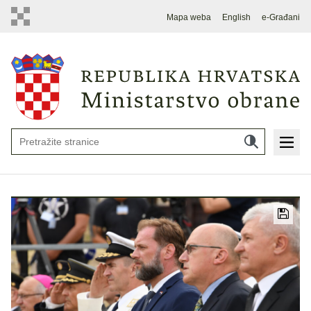
Mapa weba
English
e-Građani