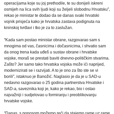
operacijama koje su joj prethodile, te su donijeli iskreni
osmijeh na lica svih ljudi koji su željeli slobodnu Hrvatsku”,
rekao je ministar te dodao da se danas svaki hrvatski
vojnik prisjeća kako je hrvatska zastava podignuta na
kninskoj tvrđavi i tko je za to zaslužan.
“Kada sam postao ministar obrane, razgovarao sam s
mnogima od vas, časnicima i dočasnicima, i shvatio sam
da onog trena kada uđeš u sustav obrane i hrvatske
vojske, moraš se prestati baviti dnevno-političkim stvarima.
Zašto? Jer samo tako hrvatska vojska može ići naprijed,
modernizirati se i razvijati. A to je ono za što ste se vi
borili”, istaknuo je Banožić. Naglasio je da je u SAD-u
nedavno razgovarao o 25 godina partnerstva Hrvatske i
SAD-a, saveznika koji je, kako je rekao, bio i ostao
najvažniji i sudjelovao u formiranju i preoblikovanju
hrvatske vojske.
“Danas, s ponosom možemo reći da stajemo rame uz rame