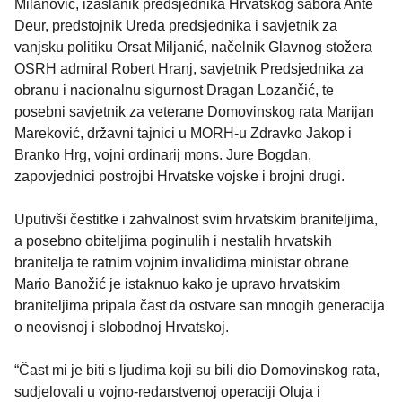
Milanović, izaslanik predsjednika Hrvatskog sabora Ante
Deur, predstojnik Ureda predsjednika i savjetnik za
vanjsku politiku Orsat Miljanić, načelnik Glavnog stožera
OSRH admiral Robert Hranj, savjetnik Predsjednika za
obranu i nacionalnu sigurnost Dragan Lozančić, te
posebni savjetnik za veterane Domovinskog rata Marijan
Mareković, državni tajnici u MORH-u Zdravko Jakop i
Branko Hrg, vojni ordinarij mons. Jure Bogdan,
zapovjednici postrojbi Hrvatske vojske i brojni drugi.
Uputivši čestitke i zahvalnost svim hrvatskim braniteljima,
a posebno obiteljima poginulih i nestalih hrvatskih
branitelja te ratnim vojnim invalidima ministar obrane
Mario Banožić je istaknuo kako je upravo hrvatskim
braniteljima pripala čast da ostvare san mnogih generacija
o neovisnoj i slobodnoj Hrvatskoj.
“Čast mi je biti s ljudima koji su bili dio Domovinskog rata,
sudjelovali u vojno-redarstvenoj operaciji Oluja i