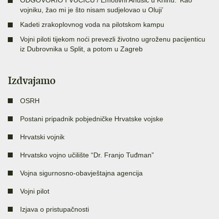
ODGOVORIO I VUČIĆU / Emotivni Anušić u Kninu: ‘Kao
vojniku, žao mi je što nisam sudjelovao u Oluji’
Kadeti zrakoplovnog voda na pilotskom kampu
Vojni piloti tijekom noći prevezli životno ugroženu pacijenticu
iz Dubrovnika u Split, a potom u Zagreb
Izdvajamo
OSRH
Postani pripadnik pobjedničke Hrvatske vojske
Hrvatski vojnik
Hrvatsko vojno učilište “Dr. Franjo Tuđman”
Vojna sigurnosno-obavještajna agencija
Vojni pilot
Izjava o pristupačnosti