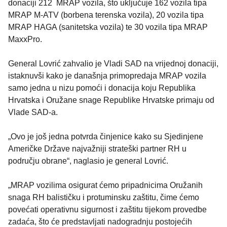
donaciji 212 MRAP vozila, što uključuje 162 vozila tipa
MRAP M-ATV (borbena terenska vozila), 20 vozila tipa
MRAP HAGA (sanitetska vozila) te 30 vozila tipa MRAP
MaxxPro.
General Lovrić zahvalio je Vladi SAD na vrijednoj donaciji,
istaknuvši kako je današnja primopredaja MRAP vozila
samo jedna u nizu pomoći i donacija koju Republika
Hrvatska i Oružane snage Republike Hrvatske primaju od
Vlade SAD-a.
„Ovo je još jedna potvrda činjenice kako su Sjedinjene
Američke Države najvažniji strateški partner RH u
području obrane“, naglasio je general Lovrić.
„MRAP vozilima osigurat ćemo pripadnicima Oružanih
snaga RH balističku i protuminsku zaštitu, čime ćemo
povećati operativnu sigurnost i zaštitu tijekom provedbe
zadaća, što će predstavljati nadogradnju postojećih