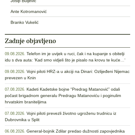
Josip Buljević
Ante Kotromanović
Branko Vukelić
Zadnje objavljeno
Telefon im je uvijek u ruci, čak i na kupanje s obitelji
09.08.2026.
idu s dva auta: ‘Kad smo vidjeli što je pisalo na krovu te kuće…‘
Vojni piloti HRZ-a u akciji na Dinari: Ozlijeđeni Nijemac
09.08.2026.
prevezen u Knin
Kadeti Kadetske bojne “Predrag Matanović” odali
07.08.2026.
počast brigadnom generalu Predragu Matanoviću i poginulim
hrvatskim braniteljima
Vojni piloti prevezli životno ugroženu trudnicu iz
07.08.2026.
Dubrovnika u Split
General-bojnik Zdilar predao dužnosti zapovjednika
06.08.2026.