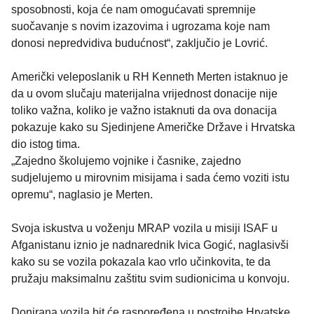
sposobnosti, koja će nam omogućavati spremnije
suočavanje s novim izazovima i ugrozama koje nam
donosi nepredvidiva budućnost“, zaključio je Lovrić.
Američki veleposlanik u RH Kenneth Merten istaknuo je
da u ovom slučaju materijalna vrijednost donacije nije
toliko važna, koliko je važno istaknuti da ova donacija
pokazuje kako su Sjedinjene Američke Države i Hrvatska
dio istog tima.
„Zajedno školujemo vojnike i časnike, zajedno
sudjelujemo u mirovnim misijama i sada ćemo voziti istu
opremu“, naglasio je Merten.
Svoja iskustva u voženju MRAP vozila u misiji ISAF u
Afganistanu iznio je nadnarednik Ivica Gogić, naglasivši
kako su se vozila pokazala kao vrlo učinkovita, te da
pružaju maksimalnu zaštitu svim sudionicima u konvoju.
Donirana vozila bit će raspoređena u postrojbe Hrvatske