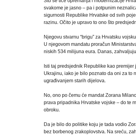
Što se tiče opremanja i modernizacije Hrva
svakome je jasno – pa i potpunim neznalic
sigurnosti Republike Hrvatske od svih poje
razinu. Očito je upravo to ono što predsje
Njegovu stvarnu “brigu” za Hrvatsku vojsku
U njegovom mandatu proračun Ministarstva 
niskih 534 milijuna eura. Danas, zahvaljujuć
Isti taj predsjednik Republike kao premije
Ukrajinu, iako je bilo poznato da oni za to
ugrađivanjem starih dijelova.
No, ono po čemu će mandat Zorana Milanovi
prava pripadnika Hrvatske vojske – do te mj
obroku.
Da je bilo do politike koju je tada vodio Z
bez borbenog zrakoplovstva. Na sreću, zah