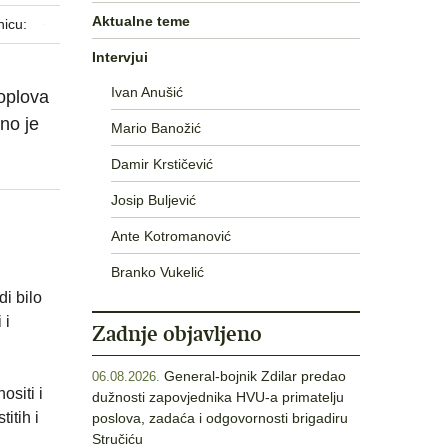
Aktualne teme
nicu:
Intervjui
Ivan Anušić
oplova
no je
Mario Banožić
Damir Krstičević
Josip Buljević
Ante Kotromanović
Branko Vukelić
i bilo
 i
Zadnje objavljeno
General-bojnik Zdilar predao
06.08.2026.
siti i
dužnosti zapovjednika HVU-a primatelju
itih i
poslova, zadaća i odgovornosti brigadiru
Stručiću