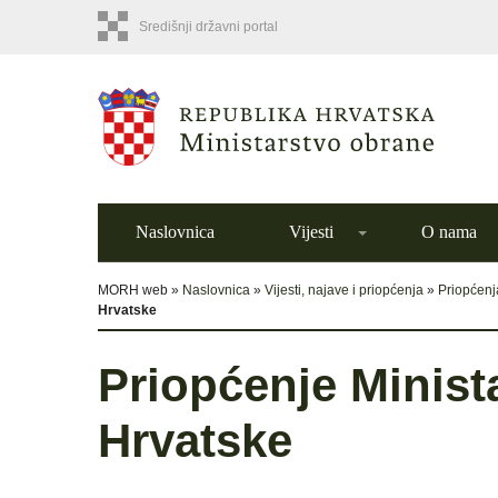
Središnji državni portal
Naslovnica
Vijesti
O nama
MORH web »
Naslovnica
»
Vijesti, najave i priopćenja
»
Priopćenj
Hrvatske
Priopćenje Minist
Hrvatske