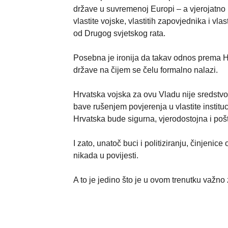
države u suvremenoj Europi – a vjerojatno i
vlastite vojske, vlastitih zapovjednika i vl
od Drugog svjetskog rata.
Posebna je ironija da takav odnos prema Hr
države na čijem se čelu formalno nalazi.
Hrvatska vojska za ovu Vladu nije sredstvo
bave rušenjem povjerenja u vlastite institu
Hrvatska bude sigurna, vjerodostojna i po
I zato, unatoč buci i politiziranju, činjenic
nikada u povijesti.
A to je jedino što je u ovom trenutku važno