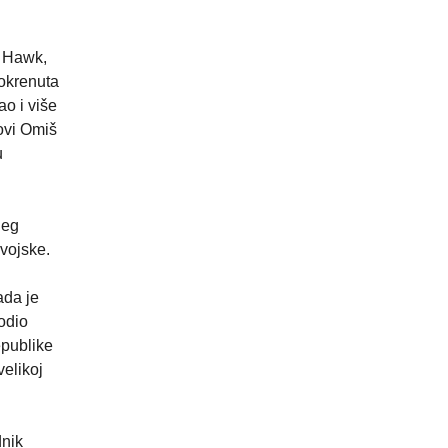
k Hawk,
Pokrenuta
o i više
ovi Omiš
u
jeg
vojske.
ada je
vodio
epublike
velikoj
dnik