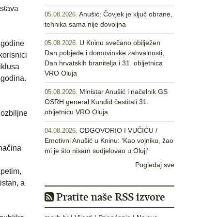
ustava
Anušić: Čovjek je ključ obrane,
05.08.2026.
tehnika sama nije dovoljna
U Kninu svečano obilježen
. godine
05.08.2026.
Dan pobjede i domovinske zahvalnosti,
korisnici
Dan hrvatskih branitelja i 31. obljetnica
iklusa
VRO Oluja
 godina.
Ministar Anušić i načelnik GS
05.08.2026.
OSRH general Kundid čestitali 31.
obljetnicu VRO Oluja
ozbiljne
ODGOVORIO I VUČIĆU /
04.08.2026.
Emotivni Anušić u Kninu: ‘Kao vojniku, žao
načina
mi je što nisam sudjelovao u Oluji’
Pogledaj sve
apetim,
istan, a
Pratite naše RSS izvore