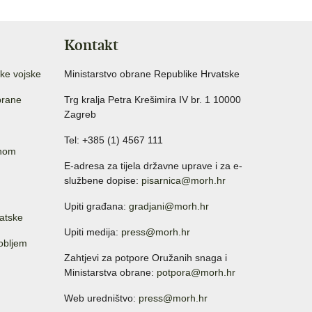
Kontakt
ke vojske
Ministarstvo obrane Republike Hrvatske
brane
Trg kralja Petra Krešimira IV br. 1 10000
Zagreb
Tel: +385 (1) 4567 111
anom
E-adresa za tijela državne uprave i za e-
službene dopise:
pisarnica@morh.hr
Upiti građana:
gradjani@morh.hr
atske
Upiti medija:
press@morh.hr
sobljem
Zahtjevi za potpore Oružanih snaga i
Ministarstva obrane:
potpora@morh.hr
Web uredništvo:
press@morh.hr