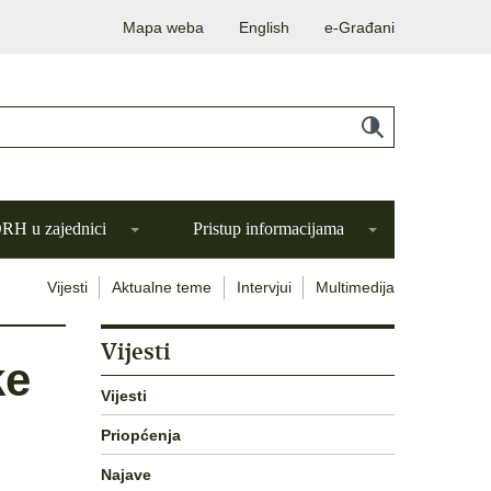
Mapa weba
English
e-Građani
H u zajednici
Pristup informacijama
Vijesti
Aktualne teme
Intervjui
Multimedija
Vijesti
ke
Vijesti
Priopćenja
Najave