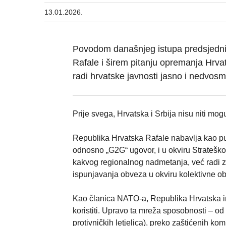
13.01.2026.
Povodom današnjeg istupa predsjedni
Rafale i širem pitanju opremanja Hrva
radi hrvatske javnosti jasno i nedvosmis
Prije svega, Hrvatska i Srbija nisu niti mogu b
Republika Hrvatska Rafale nabavlja kao p
odnosno „G2G“ ugovor, i u okviru Strateško
kakvog regionalnog nadmetanja, već radi za
ispunjavanja obveza u okviru kolektivne 
Kao članica NATO-a, Republika Hrvatska im
koristiti. Upravo ta mreža sposobnosti – od 
protivničkih letjelica), preko zaštićenih 