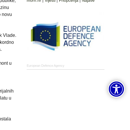
publike,
morh.hr
|
Vijesti
|
Priopćenja
|
Najave
azinu
o novu
k Vlade.
ekordno
.
mont u
European Defence Agency
ijalnih
latu u
ostala