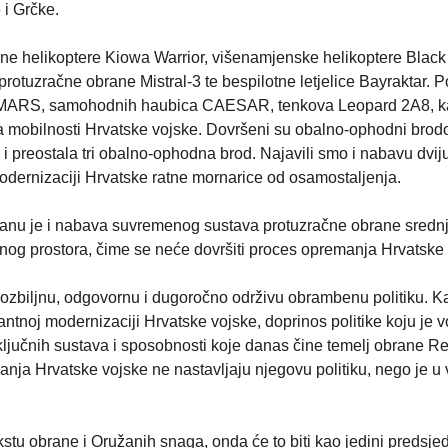
i Grčke.
ne helikoptere Kiowa Warrior, višenamjenske helikoptere Blac
rotuzračne obrane Mistral-3 te bespilotne letjelice Bayraktar. 
 HIMARS, samohodnih haubica CAESAR, tenkova Leopard 2A8, ka
ja mobilnosti Hrvatske vojske. Dovršeni su obalno-ophodni brod
i preostala tri obalno-ophodna brod. Najavili smo i nabavu dvij
modernizaciji Hrvatske ratne mornarice od osamostaljenja.
 planu je i nabava suvremenog sustava protuzračne obrane sredn
nog prostora, čime se neće dovršiti proces opremanja Hrvatske 
ozbiljnu, odgovornu i dugoročno održivu obrambenu politiku. K
evantnoj modernizaciji Hrvatske vojske, doprinos politike koju je 
ključnih sustava i sposobnosti koje danas čine temelj obrane R
nja Hrvatske vojske ne nastavljaju njegovu politiku, nego je u 
tu obrane i Oružanih snaga, onda će to biti kao jedini predsje