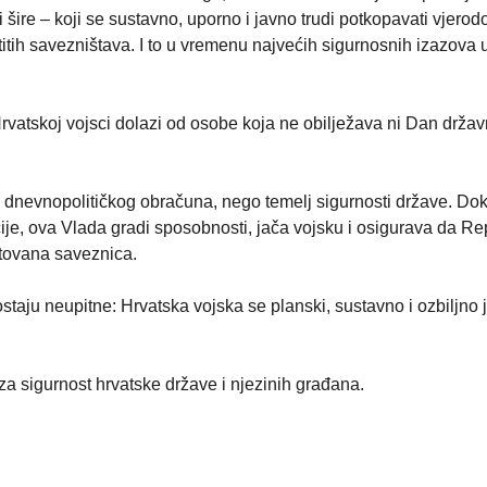
 šire – koji se sustavno, uporno i javno trudi potkopavati vjerod
astitih savezništava. I to u vremenu najvećih sigurnosnih izazova 
vatskoj vojsci dolazi od osobe koja ne obilježava ni Dan držav
 dnevnopolitičkog obračuna, nego temelj sigurnosti države. Dok
cije, ova Vlada gradi sposobnosti, jača vojsku i osigurava da Re
štovana saveznica.
e ostaju neupitne: Hrvatska vojska se planski, sustavno i ozbiljno
 za sigurnost hrvatske države i njezinih građana.