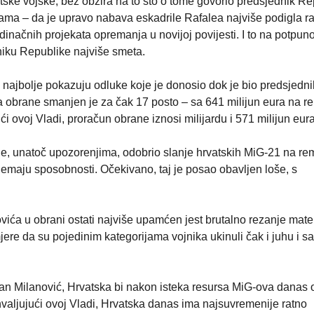
tske vojske, bez obzira na to što o tome govorio predsjednik Re
ama – da je upravo nabava eskadrile Rafalea najviše podigla r
dinačnih projekata opremanja u novijoj povijesti. I to na potpun
dniku Republike najviše smeta.
 najbolje pokazuju odluke koje je donosio dok je bio predsjedni
obrane smanjen je za čak 17 posto – sa 641 milijun eura na r
i ovoj Vladi, proračun obrane iznosi milijardu i 571 milijun eura
r je, unatoč upozorenjima, odobrio slanje hrvatskih MiG-21 na re
 nemaju sposobnosti. Očekivano, taj je posao obavljen loše, s
ća u obrani ostati najviše upamćen jest brutalno rezanje mater
ere da su pojedinim kategorijama vojnika ukinuli čak i juhu i sa
oran Milanović, Hrvatska bi nakon isteka resursa MiG-ova danas 
valjujući ovoj Vladi, Hrvatska danas ima najsuvremenije ratno