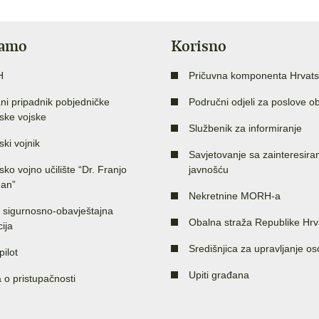
jamo
Korisno
H
Pričuvna komponenta Hrvats
ni pripadnik pobjedničke
Područni odjeli za poslove o
ske vojske
Službenik za informiranje
ski vojnik
Savjetovanje sa zainteresir
sko vojno učilište “Dr. Franjo
javnošću
an”
Nekretnine MORH-a
 sigurnosno-obavještajna
Obalna straža Republike Hrv
ija
Središnjica za upravljanje o
pilot
Upiti građana
a o pristupačnosti