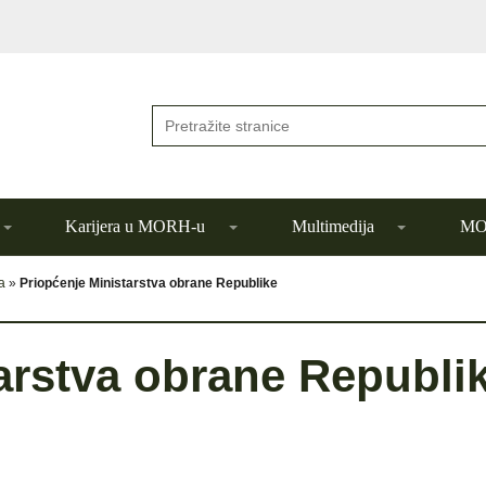
Karijera u MORH-u
Multimedija
MOR
a
»
Priopćenje Ministarstva obrane Republike
arstva obrane Republi