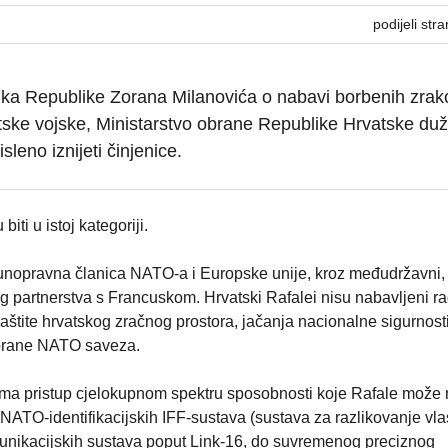
podijeli stra
ka Republike Zorana Milanovića o nabavi borbenih zrak
tske vojske, Ministarstvo obrane Republike Hrvatske duž
leno iznijeti činjenice.
iti u istoj kategoriji.
unopravna članica NATO-a i Europske unije, kroz međudržavni,
g partnerstva s Francuskom. Hrvatski Rafalei nisu nabavljeni rad
štite hrvatskog zračnog prostora, jačanja nacionalne sigurnosti
obrane NATO saveza.
a pristup cjelokupnom spektru sposobnosti koje Rafale može no
NATO-identifikacijskih IFF-sustava (sustava za razlikovanje vlast
komunikacijskih sustava poput Link-16, do suvremenog preciznog