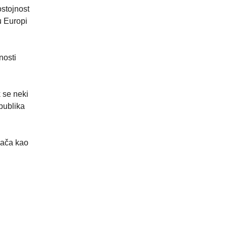
ostojnost
u Europi
nosti
 se neki
publika
 jača kao