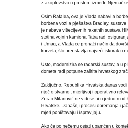
zrakoplovstvo u prostoru između Njemačke 
Osim Rafalea, ova je Vlada nabavila borbe
borbena vozila pješaštva Bradley, sustave p
je nabava višecijevnih raketnih sustava
stotina vojnih kamiona Tatra radi osiguran
i Umag, a Vlada će pronaći način da dovrši 
korveta, što predstavlja najveći iskorak u 
Usto, modernizira se radarski sustav, a u
dometa radi potpune zaštite hrvatskog zrač
Zaključno, Republika Hrvatska danas vodi 
riječ o stvarnoj, mjerljivoj i operativno rel
Zoran Milanović ne vidi se ni u jednom od 
Hrvatske. Današnji procesi opremanja i jača
mjeri poništavaju i ispravljaju.
Ako će po nečemu ostati upamćen u konteks