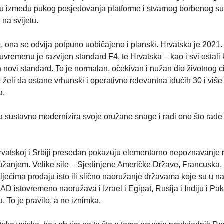
ku između pukog posjedovanja platforme i stvarnog borbenog s
na svijetu.
a, ona se odvija potpuno uobičajeno i planski. Hrvatska je 2021
vremenu je razvijen standard F4, te Hrvatska – kao i svi ostali 
novi standard. To je normalan, očekivan i nužan dio životnog c
 želi da ostane vrhunski i operativno relevantna idućih 30 i više
a.
 sustavno modernizira svoje oružane snage i radi ono što rade 
rvatskoj i Srbiji presedan pokazuju elementarno nepoznavanje 
žanjem. Velike sile – Sjedinjene Američke Države, Francuska,
ljećima prodaju isto ili slično naoružanje državama koje su u n
D istovremeno naoružava i Izrael i Egipat, Rusija i Indiju i Pak
 To je pravilo, a ne iznimka.