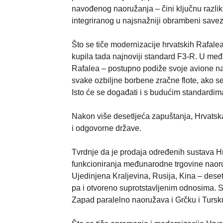
navođenog naoružanja – čini ključnu razli
integriranog u najsnažniji obrambeni savez 
Što se tiče modernizacije hrvatskih Rafale
kupila tada najnoviji standard F3-R. U među
Rafalea – postupno podiže svoje avione na 
svake ozbiljne borbene zračne flote, ako se
Isto će se događati i s budućim standardim
Nakon više desetljeća zapuštanja, Hrvatska
i odgovorne države.
Tvrdnje da je prodaja određenih sustava H
funkcioniranja međunarodne trgovine naoru
Ujedinjena Kraljevina, Rusija, Kina – deset
pa i otvoreno suprotstavljenim odnosima. SA
Zapad paralelno naoružava i Grčku i Tursku.