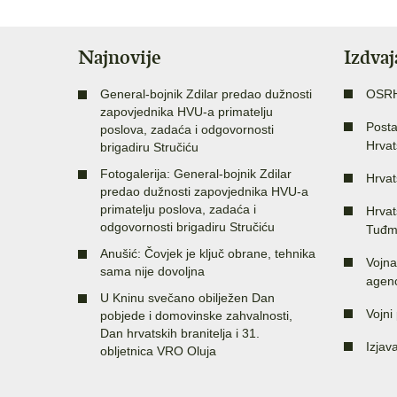
Najnovije
Izdva
General-bojnik Zdilar predao dužnosti
OSR
zapovjednika HVU-a primatelju
Posta
poslova, zadaća i odgovornosti
Hrvat
brigadiru Stručiću
Fotogalerija: General-bojnik Zdilar
Hrvat
predao dužnosti zapovjednika HVU-a
primatelju poslova, zadaća i
Hrvat
odgovornosti brigadiru Stručiću
Tuđm
Anušić: Čovjek je ključ obrane, tehnika
Vojna
sama nije dovoljna
agenc
U Kninu svečano obilježen Dan
Vojni 
pobjede i domovinske zahvalnosti,
Dan hrvatskih branitelja i 31.
Izjav
obljetnica VRO Oluja