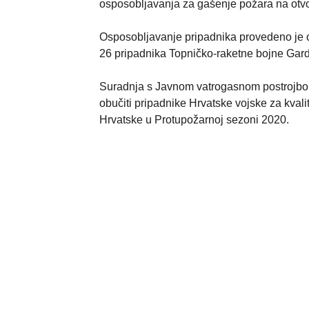
osposobljavanja za gašenje požara na otvo
Osposobljavanje pripadnika provedeno je o
26 pripadnika Topničko-raketne bojne Gard
Suradnja s Javnom vatrogasnom postrojbom iz
obučiti pripadnike Hrvatske vojske za kvali
Hrvatske u Protupožarnoj sezoni 2020.