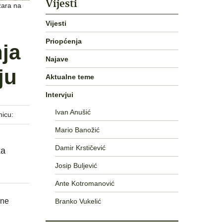
Vijesti
žara na
Vijesti
Priopćenja
ja
Najave
ju
Aktualne teme
Intervjui
Ivan Anušić
nicu:
Mario Banožić
Damir Krstičević
ka
Josip Buljević
Ante Kotromanović
sne
Branko Vukelić