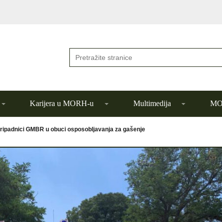
Karijera u MORH-u
Multimedija
MOR
ripadnici GMBR u obuci osposobljavanja za gašenje