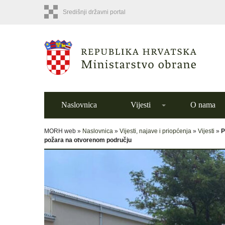
Središnji državni portal
Naslovnica
Vijesti
O nama
MORH web »
Naslovnica
»
Vijesti, najave i priopćenja
»
Vijesti
»
P
požara na otvorenom području