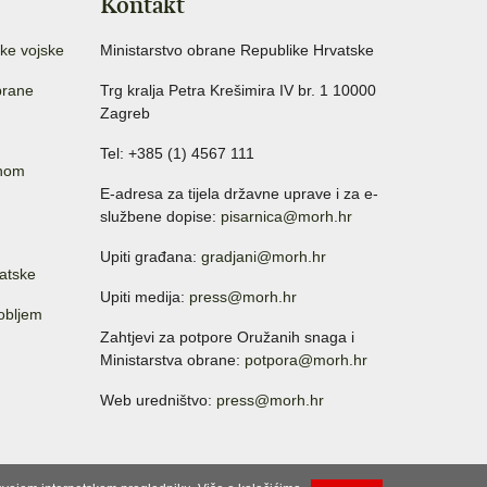
Kontakt
ke vojske
Ministarstvo obrane Republike Hrvatske
brane
Trg kralja Petra Krešimira IV br. 1 10000
Zagreb
Tel: +385 (1) 4567 111
anom
E-adresa za tijela državne uprave i za e-
službene dopise:
pisarnica@morh.hr
Upiti građana:
gradjani@morh.hr
atske
Upiti medija:
press@morh.hr
sobljem
Zahtjevi za potpore Oružanih snaga i
Ministarstva obrane:
potpora@morh.hr
Web uredništvo:
press@morh.hr