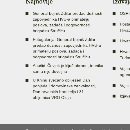
Najnovije
Izdva
General-bojnik Zdilar predao dužnosti
OSR
zapovjednika HVU-a primatelju
Posta
poslova, zadaća i odgovornosti
Hrvat
brigadiru Stručiću
Fotogalerija: General-bojnik Zdilar
Hrvat
predao dužnosti zapovjednika HVU-a
primatelju poslova, zadaća i
Hrvat
odgovornosti brigadiru Stručiću
Tuđm
Anušić: Čovjek je ključ obrane, tehnika
Vojna
sama nije dovoljna
agenc
U Kninu svečano obilježen Dan
Vojni 
pobjede i domovinske zahvalnosti,
Dan hrvatskih branitelja i 31.
Izjav
obljetnica VRO Oluja