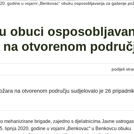
 2020. godine u vojarni „Benkovac“ obuku osposobljavanja za gašenje po
u obuci osposobljavan
a na otvorenom područ
podijeli stra
ožara na otvorenom području sudjelovalo je 26 pripadni
ko mehanizirane brigade, zajedno s djelatnicima Javne vatroga
25. lipnja 2020. godine u vojarni „Benkovac“ u Benkovcu obuku