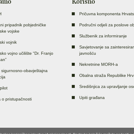
jamo
Korisno
H
Pričuvna komponenta Hrvats
ni pripadnik pobjedničke
Područni odjeli za poslove o
ske vojske
Službenik za informiranje
ski vojnik
Savjetovanje sa zainteresir
sko vojno učilište “Dr. Franjo
javnošću
an”
Nekretnine MORH-a
 sigurnosno-obavještajna
Obalna straža Republike Hrv
ija
Središnjica za upravljanje o
pilot
Upiti građana
a o pristupačnosti