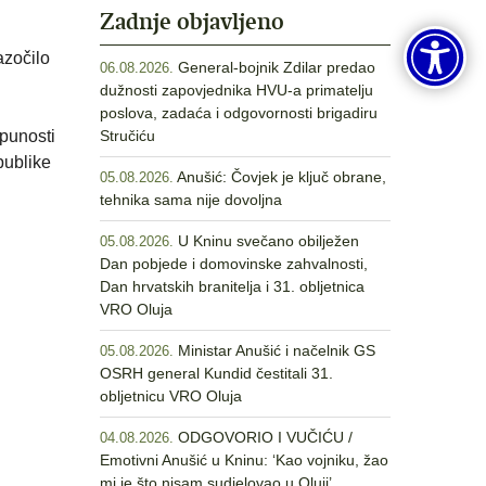
Zadnje objavljeno
azočilo
General-bojnik Zdilar predao
06.08.2026.
dužnosti zapovjednika HVU-a primatelju
poslova, zadaća i odgovornosti brigadiru
tpunosti
Stručiću
publike
Anušić: Čovjek je ključ obrane,
05.08.2026.
tehnika sama nije dovoljna
U Kninu svečano obilježen
05.08.2026.
Dan pobjede i domovinske zahvalnosti,
Dan hrvatskih branitelja i 31. obljetnica
VRO Oluja
Ministar Anušić i načelnik GS
05.08.2026.
OSRH general Kundid čestitali 31.
obljetnicu VRO Oluja
ODGOVORIO I VUČIĆU /
04.08.2026.
Emotivni Anušić u Kninu: ‘Kao vojniku, žao
mi je što nisam sudjelovao u Oluji’