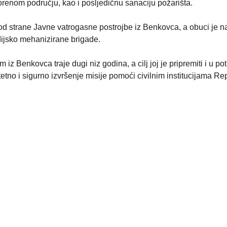
renom području, kao i posljedičnu sanaciju požarišta.
d strane Javne vatrogasne postrojbe iz Benkovca, a obuci je n
ijsko mehanizirane brigade.
 Benkovca traje dugi niz godina, a cilj joj je pripremiti i u po
tetno i sigurno izvršenje misije pomoći civilnim institucijama Re