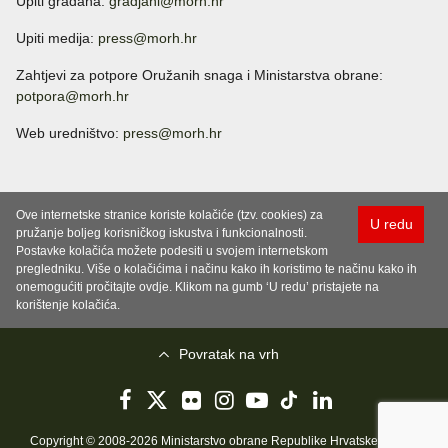
Upiti građana:
gradjani@morh.hr
Upiti medija:
press@morh.hr
Zahtjevi za potpore Oružanih snaga i Ministarstva obrane:
potpora@morh.hr
Web uredništvo:
press@morh.hr
Ove internetske stranice koriste kolačiće (tzv. cookies) za
U redu
pružanje boljeg korisničkog iskustva i funkcionalnosti.
Postavke kolačića možete podesiti u svojem internetskom
pregledniku. Više o kolačićima i načinu kako ih koristimo te načinu kako ih
onemogućiti pročitajte ovdje. Klikom na gumb ‘U redu’ pristajete na
korištenje kolačića.
Povratak na vrh
Copyright © 2008-2026 Ministarstvo obrane Republike Hrvatske..
Uvjeti