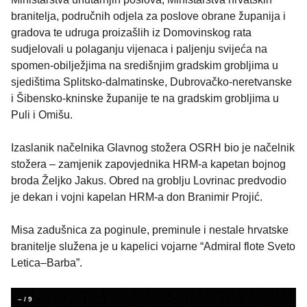
branitelja, područnih odjela za poslove obrane županija i
gradova te udruga proizašlih iz Domovinskog rata
sudjelovali u polaganju vijenaca i paljenju svijeća na
spomen-obilježjima na središnjim gradskim grobljima u
sjedištima Splitsko-dalmatinske, Dubrovačko-neretvanske
i Šibensko-kninske županije te na gradskim grobljima u
Puli i Omišu.
Izaslanik načelnika Glavnog stožera OSRH bio je načelnik
stožera – zamjenik zapovjednika HRM-a kapetan bojnog
broda Željko Jakus. Obred na groblju Lovrinac predvodio
je dekan i vojni kapelan HRM-a don Branimir Projić.
Misa zadušnica za poginule, preminule i nestale hrvatske
branitelje služena je u kapelici vojarne “Admiral flote Sveto
Letica–Barba”.
–
/
9