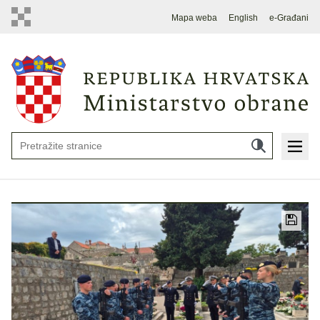
Mapa weba
English
e-Građani