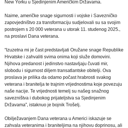
New Yorku u Sjedinjenim Američkim Državama.
Naime, američke snage sigurnosti i vojske i Savezničko
zapovjedništvo za transformaciju sudjelovali su sa svojim
postrojem s 20 000 veterana u utorak 11. studenog 2025.,
na proslavi Dana veterana.
“Izuzetna mi je čast predstavljati Oružane snage Republike
Hrvatske i zahvaliti svima onima koji služe domovini.
Njihova predanost i jedinstvo nastavljaju čuvati mir,
slobodu i sigurnost diljem transatlantske obitelji. Ova
proslava je prilika da odamo počast hrabrosti svakog
veterana i branitelja te trajnim vrijednostima koje povezuju
naše nacije. Te vrijednosti temelj su našeg snažnog
savezništva i dubokog prijateljstva sa Sjedinjenim
Državama”, istaknuo je bojnik Trošelj.
Obilježavanjem Dana veterana u Americi iskazuje se
zahvala veteranima i braniteljima na njihovu doprinosu, ali