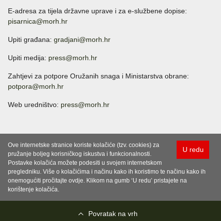
E-adresa za tijela državne uprave i za e-službene dopise:
pisarnica@morh.hr
Upiti građana:
gradjani@morh.hr
Upiti medija:
press@morh.hr
Zahtjevi za potpore Oružanih snaga i Ministarstva obrane:
potpora@morh.hr
Web uredništvo:
press@morh.hr
Ove internetske stranice koriste kolačiće (tzv. cookies) za
U redu
pružanje boljeg korisničkog iskustva i funkcionalnosti.
Postavke kolačića možete podesiti u svojem internetskom
pregledniku. Više o kolačićima i načinu kako ih koristimo te načinu kako ih
onemogućiti pročitajte ovdje. Klikom na gumb ‘U redu’ pristajete na
korištenje kolačića.
Povratak na vrh