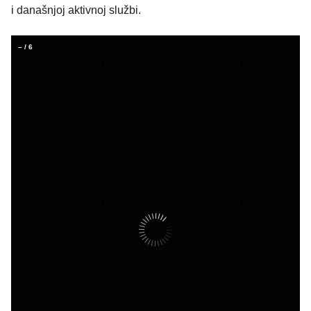
i današnjoj aktivnoj službi.
–
/
6