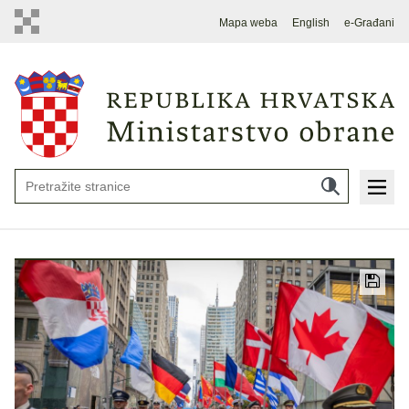
Mapa weba
English
e-Građani